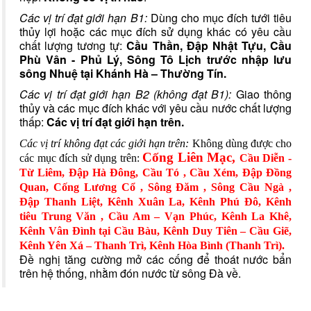
Các vị trí đạt giới hạn B1:
Dùng cho mục đích tưới tiêu
thủy lợi hoặc các mục đích sử dụng khác có yêu cầu
chất lượng tương tự:
Cầu Thần, Đập Nhật Tựu, Cầu
Phù Vân - Phủ Lý, Sông Tô Lịch trước nhập lưu
sông Nhuệ tại Khánh Hà – Thường Tín.
Các vị trí đạt giới hạn B2 (không đạt B1):
Giao thông
thủy và các mục đích khác với yêu cầu nước chất lượng
thấp:
Các vị trí đạt giới hạn trên.
Các vị trí không đạt các giới hạn trên:
Không dùng được cho
Cống Liên Mạc,
các mục đích sử dụng trên:
Cầu Diễn -
Từ Liêm, Đập Hà Đông, Cầu Tó , Cầu Xém, Đập Đồng
Quan, Cống Lương Cổ , Sông Đăm , Sông Cầu Ngà ,
Đập Thanh Liệt, Kênh Xuân La, Kênh Phú Đô, Kênh
tiêu Trung Văn , Cầu Am – Vạn Phúc, Kênh La Khê,
Kênh Vân Đình tại Cầu Bàu, Kênh Duy Tiên – Cầu Giẽ,
Kênh Yên Xá – Thanh Trì, Kênh Hòa Bình (Thanh Trì).
Đề nghị tăng cường mở các cống để thoát nước bẩn
trên hệ thống, nhằm đón nước từ sông Đà về.