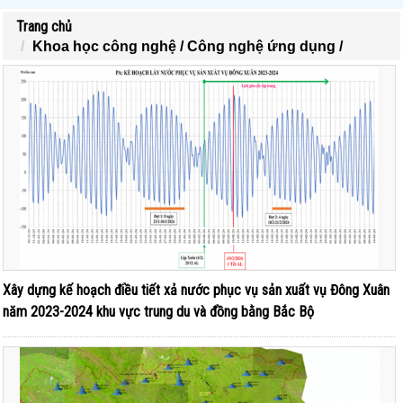
Trang chủ
Khoa học công nghệ /
Công nghệ ứng dụng /
Xây dựng kế hoạch điều tiết xả nước phục vụ sản xuất vụ Đông Xuân
năm 2023-2024 khu vực trung du và đồng bằng Bắc Bộ