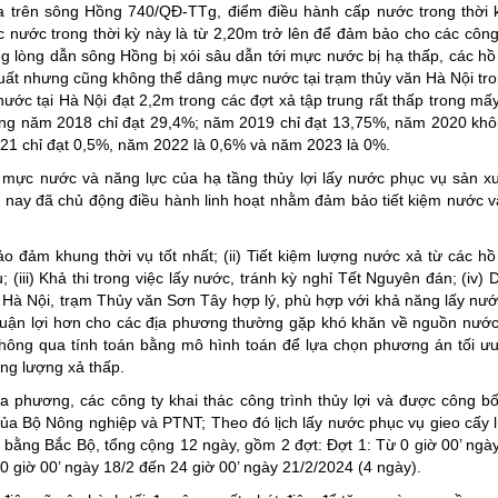
ứa trên sông Hồng 740/QĐ-TTg, điểm điều hành cấp nước trong thời 
c nước trong thời kỳ này là từ 2,20m trở lên để đảm bảo cho các công
ợng lòng dẫn sông Hồng bị xói sâu dẫn tới mực nước bị hạ thấp, các h
uất nhưng cũng không thể dâng mực nước tại trạm thủy văn Hà Nội tr
nước tại Hà Nội đạt 2,2m trong các đợt xả tập trung rất thấp trong m
hưng năm 2018 chỉ đạt 29,4%; năm 2019 chỉ đạt 13,75%, năm 2020 kh
21 chỉ đạt 0,5%, năm 2022 là 0,6% và năm 2023 là 0%.
p mực nước và năng lực của hạ tầng thủy lợi lấy nước phục vụ sản x
ay đã chủ động điều hành linh hoạt nhằm đảm bảo tiết kiệm nước v
Bảo đảm khung thời vụ tốt nhất; (ii) Tiết kiệm lượng nước xả từ các h
 (iii) Khả thi trong việc lấy nước, tránh kỳ nghỉ Tết Nguyên đán; (iv) D
 Hà Nội, trạm Thủy văn Sơn Tây hợp lý, phù hợp với khả năng lấy nư
c thuận lợi hơn cho các địa phương thường gặp khó khăn về nguồn nước.
thông qua tính toán bằng mô hình toán để lựa chọn phương án tối ư
ng lượng xả thấp.
a phương, các công ty khai thác công trình thủy lợi và được công b
a Bộ Nông nghiệp và PTNT; Theo đó lịch lấy nước phục vụ gieo cấy 
ằng Bắc Bộ, tổng cộng 12 ngày, gồm 2 đợt: Đợt 1: Từ 0 giờ 00’ ngà
0 giờ 00’ ngày 18/2 đến 24 giờ 00’ ngày 21/2/2024 (4 ngày).