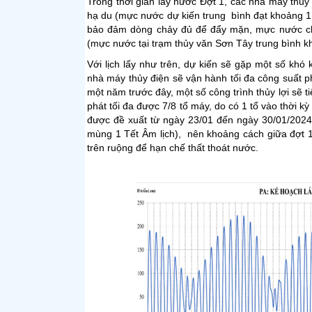
Trong thời gian lấy nước Đợt 1, các nhà máy thủy
hạ du (mực nước dự kiến trung bình đạt khoảng 1,
bảo đảm dòng chảy đủ để đẩy mặn, mực nước ch
(mực nước tại trạm thủy văn Sơn Tây trung bình k
Với lịch lấy như trên, dự kiến sẽ gặp một số khó
nhà máy thủy điện sẽ vận hành tối đa công suất 
một năm trước đây, một số công trình thủy lợi sẽ 
phát tối đa được 7/8 tổ máy, do có 1 tổ vào thời kỳ 
được đề xuất từ ngày 23/01 đến ngày 30/01/2024 
mùng 1 Tết Âm lịch), nên khoảng cách giữa đợt 1
trên ruộng để hạn chế thất thoát nước.