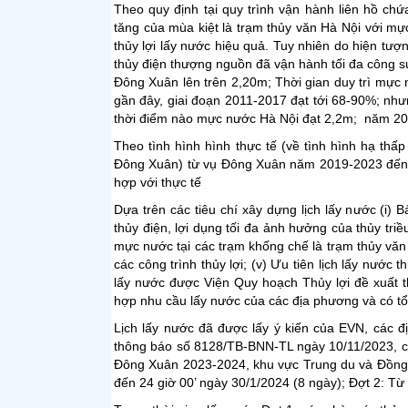
Theo quy định tại quy trình vận hành liên hồ ch
tăng của mùa kiệt là trạm thủy văn Hà Nội với mự
thủy lợi lấy nước hiệu quả. Tuy nhiên do hiện tư
thủy điện thượng nguồn đã vận hành tối đa công s
Đông Xuân lên trên 2,20m; Thời gian duy trì mực 
gần đây, giai đoạn 2011-2017 đạt tới 68-90%; n
thời điểm nào mực nước Hà Nội đạt 2,2m; năm 20
Theo tình hình hình thực tế (về tình hình hạ thấ
Đông Xuân) từ vụ Đông Xuân năm 2019-2023 đến n
hợp với thực tế
Dựa trên các tiêu chí xây dựng lịch lấy nước (i) 
thủy điện, lợi dụng tối đa ảnh hưởng của thủy triều;
mực nước tại các trạm khống chế là trạm thủy văn
các công trình thủy lợi; (v) Ưu tiên lịch lấy nướ
lấy nước được Viện Quy hoạch Thủy lợi đề xuất 
hợp nhu cầu lấy nước của các địa phương và có tổ
Lịch lấy nước đã được lấy ý kiến của EVN, các đị
thông báo số 8128/TB-BNN-TL ngày 10/11/2023, củ
Đông Xuân 2023-2024, khu vực Trung du và Đồng b
đến 24 giờ 00’ ngày 30/1/2024 (8 ngày); Đợt 2: Từ 