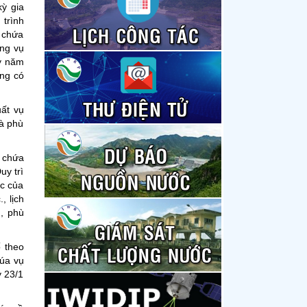
kỳ gia
 trình
ồ chứa
ong vụ
ấy năm
ông có
uất vụ
à phù
ồ chứa
uy trì
ớc của
, lịch
u, phù
ố theo
lúa vụ
y 23/1