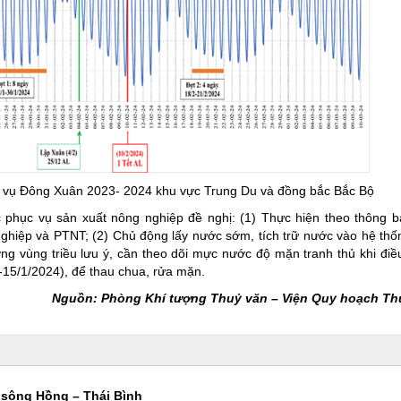
úa vụ Đông Xuân 2023- 2024 khu vực Trung Du và đồng bắc Bắc Bộ
phục vụ sản xuất nông nghiệp đề nghị: (1) Thực hiện theo thông b
hiệp và PTNT; (2) Chủ động lấy nước sớm, tích trữ nước vào hệ thố
g vùng triều lưu ý, cần theo dõi mực nước độ mặn tranh thủ khi điề
9-15/1/2024), để thau chua, rửa mặn.
Nguồn: Phòng Khí tượng Thuỷ văn – Viện Quy hoạch Thu
c sông Hồng – Thái Bình