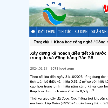
GIỚI THIỆU
TIN TỨC - SỰ KIỆN
DỰ ÁN NHI
Trang chủ
Khoa học công nghệ /
Công n
Xây dựng kế hoạch điều tiết xả nướ
trung du và đồng bằng Bắc Bộ
2024.01.17 -
8073 lượt xem
Theo số liệu đến ngày 31/10/2023, tổng dung tích 
3
tích toàn bộ thiết kế, thiếu 0,51 tỷ m
so với thiết 
cao hơn trung bình nhiều năm cùng kỳ và cao hơ
3
thấp hơn dung tích năm 2020 là 0,5 tỷ m
.
Thời vụ gieo cấy đã được Cục Trồng trọt khuyến c
mạ trước Lập Xuân (4/2/2024), cấy trong tháng 2/2