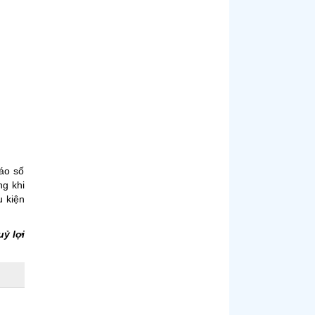
áo số
ng khi
u kiện
ỷ lợi