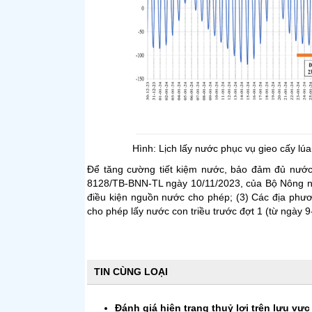
Hình: Lịch lấy nước phục vụ gieo cấy l
Để tăng cường tiết kiệm nước, bảo đảm đủ nước 
8128/TB-BNN-TL ngày 10/11/2023, của Bộ Nông ng
điều kiện nguồn nước cho phép; (3) Các địa phươn
cho phép lấy nước con triều trước đợt 1 (từ ngày 
TIN CÙNG LOẠI
Đánh giá hiện trạng thuỷ lợi trên lưu vự