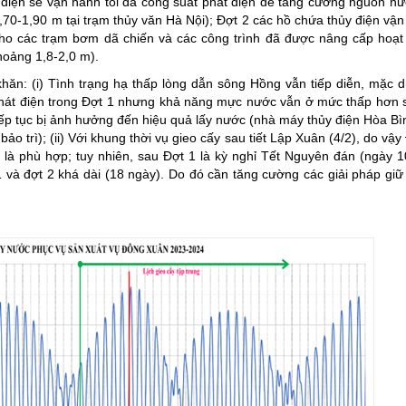
 điện sẽ vận hành tối đa công suất phát điện để tăng cường nguồn n
70-1,90 m tại trạm thủy văn Hà Nội); Đợt 2 các hồ chứa thủy điện vậ
o các trạm bơm dã chiến và các công trình đã được nâng cấp hoạt
hoảng 1,8-2,0 m).
 khăn: (i) Tình trạng hạ thấp lòng dẫn sông Hồng vẫn tiếp diễn, mặc 
phát điện trong Đợt 1 nhưng khả năng mực nước vẫn ở mức thấp hơn 
tiếp tục bị ảnh hưởng đến hiệu quả lấy nước (nhà máy thủy điện Hòa Bì
bảo trì); (ii) Với khung thời vụ gieo cấy sau tiết Lập Xuân (4/2), do vậy
là phù hợp; tuy nhiên, sau Đợt 1 là kỳ nghỉ Tết Nguyên đán (ngày 1
 và đợt 2 khá dài (18 ngày). Do đó cần tăng cường các giải pháp gi