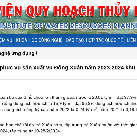
ỆM VỤ
KHOA HỌC CÔNG NGHỆ
ĐÀO TẠO, HỢP TÁC QUỐC TẾ
LIÊN
ghệ ứng dụng /
c phục vụ sản xuất vụ Đông Xuân năm 2023-2024 khu
3
toàn bộ của 3 hồ chứa lớn tham gia xả nước là 23,81 tỷ m
, đạt 97,9
3
kế (tổng dung tích hữu ích là 15,9 tỷ m
đạt 96,9% dung tích hữu ích thiế
3
n dung tích cùng kỳ các năm 2022 là 0,24 tỷ m
, năm 2021 là 3,19 
áo hạn chế tối đa trà Xuân sớm, tập trung trà Xuân muộn với thời gia
024, tập trung từ 10-28/2/2024.