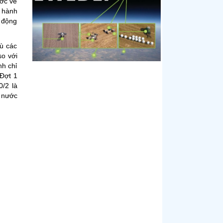
ước về
n hành
 động
dù các
so với
nh chỉ
 Đợt 1
0/2 là
ữ nước