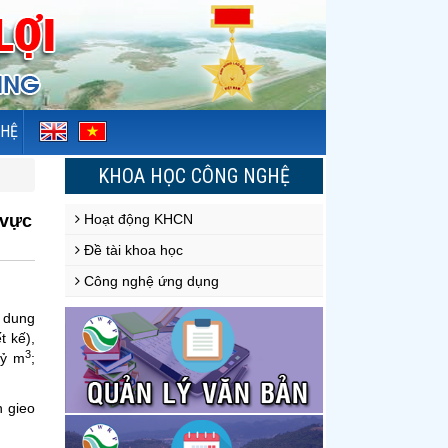
 HỆ
KHOA HỌC CÔNG NGHỆ
 vực
Hoạt động KHCN
Đề tài khoa học
Công nghệ ứng dụng
% dung
t kế),
3
tỷ m
;
n gieo