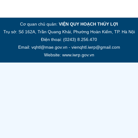
Cơ quan chủ quản:
VIỆN QUY HOẠCH THỦY LỢI
Trụ sở: Số 162A, Trần Quang Khải, Phường Hoàn Kiếm, TP. Hà Nội
Điện thoại: (0243) 8.256.470
Email: vqhtl@mae.gov.vn - vienqhtl.iwrp@gmail.com
Website: www.iwrp.gov.vn