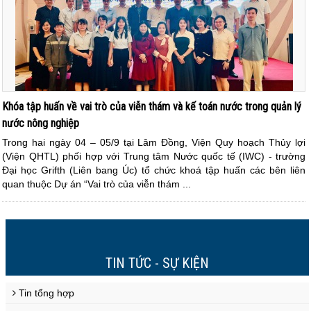
Khóa tập huấn về vai trò của viễn thám và kế toán nước trong quản lý
nước nông nghiệp
Trong hai ngày 04 – 05/9 tại Lâm Đồng, Viện Quy hoạch Thủy lợi
(Viện QHTL) phối hợp với Trung tâm Nước quốc tế (IWC) - trường
Đại học Grifth (Liên bang Úc) tổ chức khoá tập huấn các bên liên
quan thuộc Dự án “Vai trò của viễn thám ...
2
3
4
5
6
7
8
9
10
>
>>
1
TIN TỨC - SỰ KIỆN
Tin tổng hợp