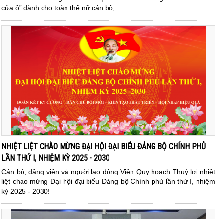
cửa ô” dành cho toàn thể nữ cán bộ, ...
NHIỆT LIỆT CHÀO MỪNG ĐẠI HỘI ĐẠI BIỂU ĐẢNG BỘ CHÍNH PHỦ
LẦN THỨ I, NHIỆM KỲ 2025 - 2030
Cán bộ, đảng viên và người lao động Viện Quy hoạch Thuỷ lợi nhiệt
liệt chào mừng Đại hội đại biểu Đảng bộ Chính phủ lần thứ I, nhiệm
kỳ 2025 - 2030!