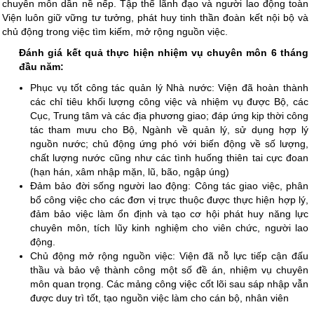
chuyên môn dần nề nếp. Tập thể lãnh đạo và người lao động toàn
Viện luôn giữ vững tư tưởng, phát huy tinh thần đoàn kết nội bộ và
chủ động trong việc tìm kiếm, mở rộng nguồn việc.
Đánh giá kết quả thực hiện nhiệm vụ chuyên môn 6 tháng
đầu năm:
Phục vụ tốt công tác quản lý Nhà nước: Viện đã hoàn thành
các chỉ tiêu khối lượng công việc và nhiệm vụ được Bộ, các
Cục, Trung tâm và các địa phương giao; đáp ứng kịp thời công
tác tham mưu cho Bộ, Ngành về quản lý, sử dụng hợp lý
nguồn nước; chủ động ứng phó với biến động về số lượng,
chất lượng nước cũng như các tình huống thiên tai cực đoan
(hạn hán, xâm nhập mặn, lũ, bão, ngập úng)
Đảm bảo đời sống người lao động: Công tác giao việc, phân
bổ công việc cho các đơn vị trực thuộc được thực hiện hợp lý,
đảm bảo việc làm ổn định và tạo cơ hội phát huy năng lực
chuyên môn, tích lũy kinh nghiệm cho viên chức, người lao
động.
Chủ động mở rộng nguồn việc: Viện đã nỗ lực tiếp cận đấu
thầu và bảo vệ thành công một số đề án, nhiệm vụ chuyên
môn quan trọng. Các mảng công việc cốt lõi sau sáp nhập vẫn
được duy trì tốt, tạo nguồn việc làm cho cán bộ, nhân viên