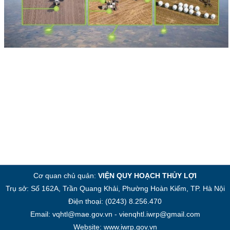
Cơ quan chủ quản:
VIỆN QUY HOẠCH THỦY LỢI
Trụ sở: Số 162A, Trần Quang Khải, Phường Hoàn Kiếm, TP. Hà Nội
Điện thoại: (0243) 8.256.470
Email: vqhtl@mae.gov.vn - vienqhtl.iwrp@gmail.com
Website: www.iwrp.gov.vn