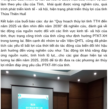
làm theo yêu cầu của Tỉnh, khái quát được vùng nghiên cứu, quá
trình phát triển kinh tế - xã hội, hiện trạng phát triển thủy lợi của tỉnh
Thừa Thiên Huế
Kết luận của buổi báo cáo: dự án “Quy hoạch thủy lợi tỉnh TTH đến
năm 2025 và tầm nhìn đến năm 2030” đã nghiên cứu, đánh giá về
tác động của nguồn nước đối với các lĩnh vực kinh tế- xã hội của
tỉnh, thực trạng công trình của tỉnh cũng như định hướng PTKT-XH
trong tương lai. Bên cạnh đó nhóm tư vấn Viện QHTL cũng đã phân
tích các yếu tố bất lợi của thời tiết do tác động của biến đổi khí hậu
ảnh hưởng đến vùng nghiên cứu như: Tác động tới khả năng đáp
ứng nguồn nước, tình hình lũ lụt,...cho các giai đoạn hiện tại và
tương lai đến năm 2025, 2035 để từ đó đưa ra các phương án thủy
lợi nhằm đáp ứng yêu cầu PTKT-XH của tỉnh.