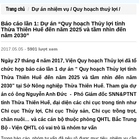
Trang chủ
Dự án nhiệm vụ /
Quy hoạch thuỷ lợi /
Báo cáo lần 1: Dự án “Quy hoạch Thủy lợi tỉnh
Thừa Thiên Huế đến năm 2025 và tầm nhìn đến
năm 2030”
2017.05.05 -
5901 lượt xem
Ngày 27 tháng 4 năm 2017, Viện Quy hoạch Thủy lợi đã tổ
chức họp báo cáo lần 1 dự án “ Quy hoạch Thủy lợi tỉnh
Thừa Thiên Huế đến năm 2025 và tầm nhìn đến năm
2030” tại Sở Nông nghiệp Thừa Thiên Huế. Tham gia dự
án có ông Nguyễn Anh Đức - Phó Giám đốc SNN&PTNT
tỉnh Thừa Thiên Huế, đại diện các chi cục trong tỉnh như
Chi cục Thủy lợi, Chi cục Thủy sản, Chi cục trồng trọt,
chăn nuôi… và các cán bộ thuộc phòng QHTL Bắc Trung
Bộ - Viện QHTL có vai trò là nhóm tư vấn
Trong báo cáo, nhóm tư vấn đã nêu rõ được mục tiêu, nhiệm vụ cần