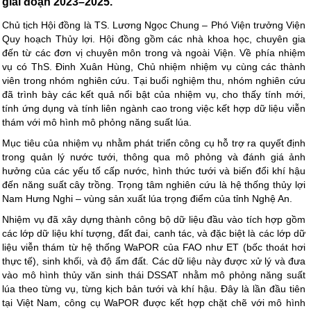
giai đoạn 2023–2025.
Chủ tịch Hội đồng là TS. Lương Ngọc Chung – Phó Viện trưởng Viện
Quy hoạch Thủy lợi. Hội đồng gồm các nhà khoa học, chuyên gia
đến từ các đơn vị chuyên môn trong và ngoài Viện. Về phía nhiệm
vụ có ThS. Đinh Xuân Hùng, Chủ nhiệm nhiệm vụ cùng các thành
viên trong nhóm nghiên cứu. Tại buổi nghiệm thu, nhóm nghiên cứu
đã trình bày các kết quả nổi bật của nhiệm vụ, cho thấy tính mới,
tính ứng dụng và tính liên ngành cao trong việc kết hợp dữ liệu viễn
thám với mô hình mô phỏng năng suất lúa.
Mục tiêu của nhiệm vụ nhằm phát triển công cụ hỗ trợ ra quyết định
trong quản lý nước tưới, thông qua mô phỏng và đánh giá ảnh
hưởng của các yếu tố cấp nước, hình thức tưới và biến đổi khí hậu
đến năng suất cây trồng. Trọng tâm nghiên cứu là hệ thống thủy lợi
Nam Hưng Nghi – vùng sản xuất lúa trọng điểm của tỉnh Nghệ An.
Nhiệm vụ đã xây dựng thành công bộ dữ liệu đầu vào tích hợp gồm
các lớp dữ liệu khí tượng, đất đai, canh tác, và đặc biệt là các lớp dữ
liệu viễn thám từ hệ thống WaPOR của FAO như ET (bốc thoát hơi
thực tế), sinh khối, và độ ẩm đất. Các dữ liệu này được xử lý và đưa
vào mô hình thủy văn sinh thái DSSAT nhằm mô phỏng năng suất
lúa theo từng vụ, từng kịch bản tưới và khí hậu. Đây là lần đầu tiên
tại Việt Nam, công cụ WaPOR được kết hợp chặt chẽ với mô hình