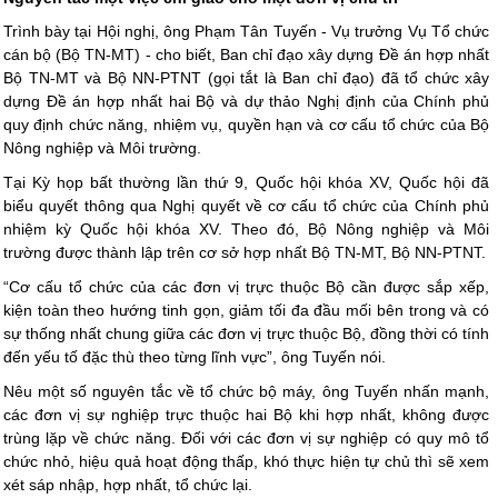
Trình bày tại Hội nghị, ông Phạm Tân Tuyến - Vụ trưởng Vụ Tổ chức
cán bộ (Bộ TN-MT) - cho biết, Ban chỉ đạo xây dựng Đề án hợp nhất
Bộ TN-MT và Bộ NN-PTNT (gọi tắt là Ban chỉ đạo) đã tổ chức xây
dựng Đề án hợp nhất hai Bộ và dự thảo Nghị định của Chính phủ
quy định chức năng, nhiệm vụ, quyền hạn và cơ cấu tổ chức của Bộ
Nông nghiệp và Môi trường.
Tại Kỳ họp bất thường lần thứ 9, Quốc hội khóa XV, Quốc hội đã
biểu quyết thông qua Nghị quyết về cơ cấu tổ chức của Chính phủ
nhiệm kỳ Quốc hội khóa XV. Theo đó, Bộ Nông nghiệp và Môi
trường được thành lập trên cơ sở hợp nhất Bộ TN-MT, Bộ NN-PTNT.
“Cơ cấu tổ chức của các đơn vị trực thuộc Bộ cần được sắp xếp,
kiện toàn theo hướng tinh gọn, giảm tối đa đầu mối bên trong và có
sự thống nhất chung giữa các đơn vị trực thuộc Bộ, đồng thời có tính
đến yếu tố đặc thù theo từng lĩnh vực”, ông Tuyến nói.
Nêu một số nguyên tắc về tổ chức bộ máy, ông Tuyến nhấn mạnh,
các đơn vị sự nghiệp trực thuộc hai Bộ khi hợp nhất, không được
trùng lặp về chức năng. Đối với các đơn vị sự nghiệp có quy mô tổ
chức nhỏ, hiệu quả hoạt động thấp, khó thực hiện tự chủ thì sẽ xem
xét sáp nhập, hợp nhất, tổ chức lại.