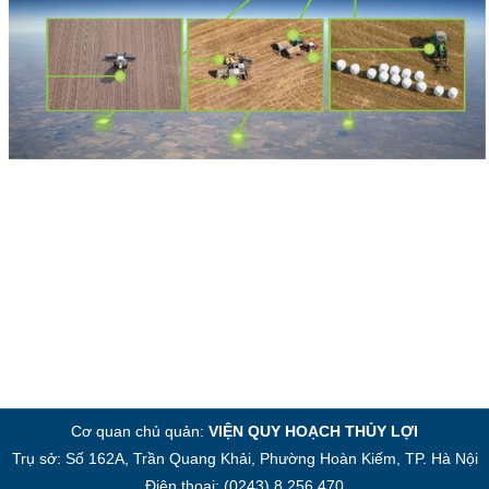
Cơ quan chủ quản:
VIỆN QUY HOẠCH THỦY LỢI
Trụ sở: Số 162A, Trần Quang Khải, Phường Hoàn Kiếm, TP. Hà Nội
Điện thoại: (0243) 8.256.470