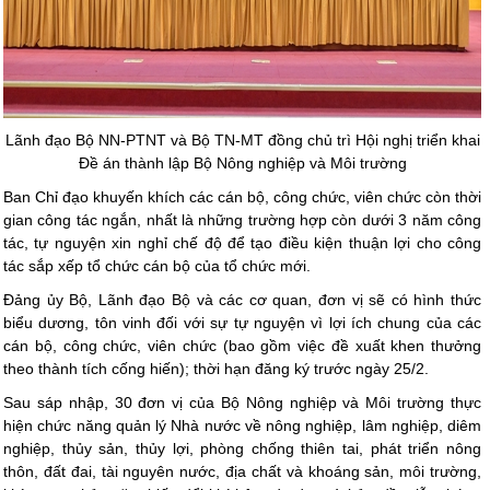
Lãnh đạo Bộ NN-PTNT và Bộ TN-MT đồng chủ trì Hội nghị triển khai
Đề án thành lập Bộ Nông nghiệp và Môi trường
Ban Chỉ đạo khuyến khích các cán bộ, công chức, viên chức còn thời
gian công tác ngắn, nhất là những trường hợp còn dưới 3 năm công
tác, tự nguyện xin nghỉ chế độ để tạo điều kiện thuận lợi cho công
tác sắp xếp tổ chức cán bộ của tổ chức mới.
Đảng ủy Bộ, Lãnh đạo Bộ và các cơ quan, đơn vị sẽ có hình thức
biểu dương, tôn vinh đối với sự tự nguyện vì lợi ích chung của các
cán bộ, công chức, viên chức (bao gồm việc đề xuất khen thưởng
theo thành tích cống hiến); thời hạn đăng ký trước ngày 25/2.
Sau sáp nhập, 30 đơn vị của Bộ Nông nghiệp và Môi trường thực
hiện chức năng quản lý Nhà nước về nông nghiệp, lâm nghiệp, diêm
nghiệp, thủy sản, thủy lợi, phòng chống thiên tai, phát triển nông
thôn, đất đai, tài nguyên nước, địa chất và khoáng sản, môi trường,