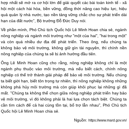
hợp nhất sẽ mở ra cơ hội lớn để giải quyết các bài toán kinh tế - xã
hội một cách hài hòa, bền vững, đồng thời nâng cao hiệu lực, hiệu
quả quản lý nhà nước, tạo nền tảng vững chắc cho sự phát triển dài
hạn của đất nước”, Bộ trưởng Đỗ Đức Duy nói.
Về phần mình, Phó Chủ tịch Quốc hội Lê Minh Hoan chia sẻ, ngành
nông nghiệp và ngành môi trường như "một của hai", "hai trong một"
và còn quá nhiều dư địa để phát triển. Theo ông, nếu chúng ta
không bảo vệ môi trường, không giữ gìn tài nguyên, thì chính nền
nông nghiệp của chúng ta sẽ bị ảnh hưởng đầu tiên.
Ông Lê Minh Hoan cũng cho rằng, nông nghiệp không chỉ là một
ngành phụ thuộc vào môi trường, mà nếu biết cách, chính nông
nghiệp có thể trở thành giải pháp để bảo vệ môi trường. Nếu chúng
ta biết giới hạn, biết tôn trọng tự nhiên, thì nông nghiệp không những
không phá hủy môi trường mà còn giúp khôi phục lại những gì đã
mất. "Chúng ta không thể chọn giữa nông nghiệp phát triển hay bảo
vệ môi trường, vì đó không phải là hai lựa chọn tách biệt. Chúng ta
cần tìm cách để cả hai cùng tồn tại, bổ trợ lẫn nhau", Phó Chủ tịch
Quốc hội Lê Minh Hoan chia sẻ.
Nguồn:
https://www.mard.gov.vn/