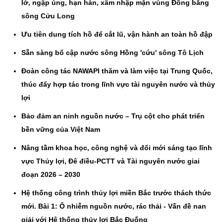
lở, ngập úng, hạn hán, xâm nhập mặn vùng Đồng bằng
sông Cửu Long
Ưu tiên dung tích hồ để cắt lũ, vận hành an toàn hồ đập
Sẵn sàng bổ cập nước sông Hồng 'cứu' sông Tô Lịch
Đoàn công tác NAWAPI thăm và làm việc tại Trung Quốc,
thúc đẩy hợp tác trong lĩnh vực tài nguyên nước và thủy
lợi
Bảo đảm an ninh nguồn nước – Trụ cột cho phát triển
bền vững của Việt Nam
Nâng tầm khoa học, công nghệ và đổi mới sáng tạo lĩnh
vực Thủy lợi, Đê điều-PCTT và Tài nguyên nước giai
đoạn 2026 – 2030
Hệ thống công trình thủy lợi miền Bắc trước thách thức
mới. Bài 1: Ô nhiễm nguồn nước, rác thải - Vấn đề nan
giải với Hệ thống thủy lợi Bắc Đuống