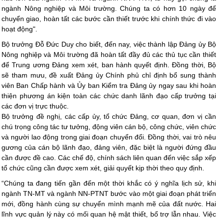
ngành Nông nghiệp và Môi trường. Chúng ta có hơn 10 ngày để
chuyển giao, hoàn tất các bước cần thiết trước khi chính thức đi vào
hoạt động".
Bộ trưởng Đỗ Đức Duy cho biết, đến nay, việc thành lập Đảng ủy Bộ
Nông nghiệp và Môi trường đã hoàn tất đầy đủ các thủ tục cần thiết
để Trung ương Đảng xem xét, ban hành quyết định. Đồng thời, Bộ
sẽ tham mưu, đề xuất Đảng ủy Chính phủ chỉ định bổ sung thành
viên Ban Chấp hành và Ủy ban Kiểm tra Đảng ủy ngay sau khi hoàn
thiện phương án kiện toàn các chức danh lãnh đạo cấp trưởng tại
các đơn vị trực thuộc.
Bộ trưởng đề nghị, các cấp ủy, tổ chức Đảng, cơ quan, đơn vị cần
chú trọng công tác tư tưởng, động viên cán bộ, công chức, viên chức
và người lao động trong giai đoạn chuyển đổi. Đồng thời, vai trò nêu
gương của cán bộ lãnh đạo, đảng viên, đặc biệt là người đứng đầu
cần được đề cao. Các chế độ, chính sách liên quan đến việc sắp xếp
tổ chức cũng cần được xem xét, giải quyết kịp thời theo quy định.
“Chúng ta đang tiến gần đến một thời khắc có ý nghĩa lịch sử, khi
ngành TN-MT và ngành NN-PTNT bước vào một giai đoạn phát triển
mới, đồng hành cùng sự chuyển mình mạnh mẽ của đất nước. Hai
lĩnh vực quản lý này có mối quan hệ mật thiết, bổ trợ lẫn nhau. Việc