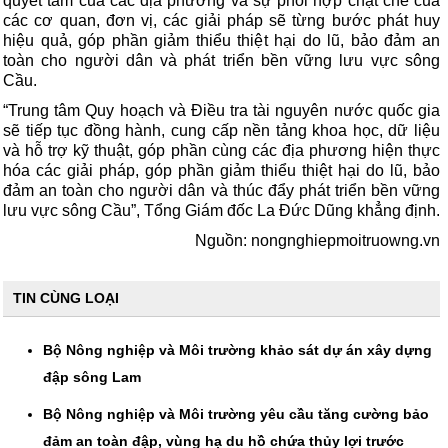
quyết tâm của các địa phương và sự phối hợp chặt chẽ của
các cơ quan, đơn vị, các giải pháp sẽ từng bước phát huy
hiệu quả, góp phần giảm thiểu thiệt hại do lũ, bảo đảm an
toàn cho người dân và phát triển bền vững lưu vực sông
Cầu.
“Trung tâm Quy hoạch và Điều tra tài nguyên nước quốc gia
sẽ tiếp tục đồng hành, cung cấp nền tảng khoa học, dữ liệu
và hỗ trợ kỹ thuật, góp phần cùng các địa phương hiện thực
hóa các giải pháp, góp phần giảm thiểu thiệt hại do lũ, bảo
đảm an toàn cho người dân và thúc đẩy phát triển bền vững
lưu vực sông Cầu”, Tổng Giám đốc La Đức Dũng khẳng định.
Nguồn: nongnghiepmoitruowng.vn
TIN CÙNG LOẠI
Bộ Nông nghiệp và Môi trường khảo sát dự án xây dựng
đập sông Lam
Bộ Nông nghiệp và Môi trường yêu cầu tăng cường bảo
đảm an toàn đập, vùng hạ du hồ chứa thủy lợi trước