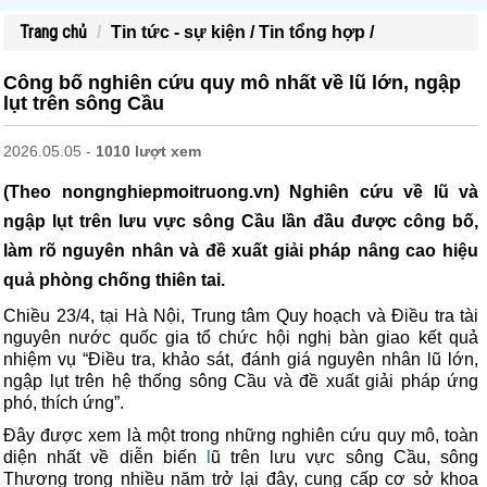
Trang chủ
Tin tức - sự kiện /
Tin tổng hợp /
Công bố nghiên cứu quy mô nhất về lũ lớn, ngập
lụt trên sông Cầu
2026.05.05 -
1010 lượt xem
(Theo nongnghiepmoitruong.vn) Nghiên cứu về lũ và
ngập lụt trên lưu vực sông Cầu lần đầu được công bố,
làm rõ nguyên nhân và đề xuất giải pháp nâng cao hiệu
quả phòng chống thiên tai.
Chiều 23/4, tại Hà Nội, Trung tâm Quy hoạch và Điều tra tài
nguyên nước quốc gia tổ chức hội nghị bàn giao kết quả
nhiệm vụ “Điều tra, khảo sát, đánh giá nguyên nhân lũ lớn,
ngập lụt trên hệ thống sông Cầu và đề xuất giải pháp ứng
phó, thích ứng”.
Đây được xem là một trong những nghiên cứu quy mô, toàn
diện nhất về diễn biến
l
ũ trên lưu vực sông Cầu, sông
Thương trong nhiều năm trở lại đây, cung cấp cơ sở khoa