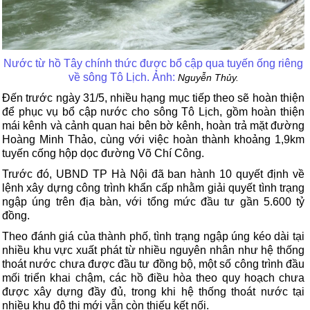
Nước từ hồ Tây chính thức được bổ cập qua tuyến ống riêng
về sông Tô Lịch. Ảnh:
Nguyễn Thủy.
Đến trước ngày 31/5, nhiều hạng mục tiếp theo sẽ hoàn thiện
để phục vụ bổ cập nước cho sông Tô Lịch, gồm hoàn thiện
mái kênh và cảnh quan hai bên bờ kênh, hoàn trả mặt đường
Hoàng Minh Thảo, cùng với việc hoàn thành khoảng 1,9km
tuyến cống hộp dọc đường Võ Chí Công.
Trước đó, UBND TP Hà Nội đã ban hành 10 quyết định về
lệnh xây dựng công trình khẩn cấp nhằm giải quyết tình trạng
ngập úng trên địa bàn, với tổng mức đầu tư gần 5.600 tỷ
đồng.
Theo đánh giá của thành phố, tình trạng ngập úng kéo dài tại
nhiều khu vực xuất phát từ nhiều nguyên nhân như hệ thống
thoát nước chưa được đầu tư đồng bộ, một số công trình đầu
mối triển khai chậm, các hồ điều hòa theo quy hoạch chưa
được xây dựng đầy đủ, trong khi hệ thống thoát nước tại
nhiều khu đô thị mới vẫn còn thiếu kết nối.