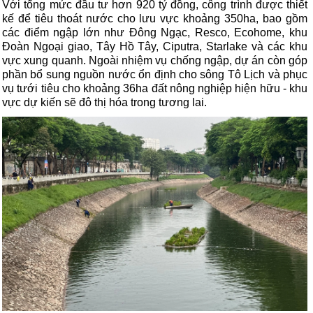
Với tổng mức đầu tư hơn 920 tỷ đồng, công trình được thiết
kế để tiêu thoát nước cho lưu vực khoảng 350ha, bao gồm
các điểm ngập lớn như Đông Ngạc, Resco, Ecohome, khu
Đoàn Ngoại giao, Tây Hồ Tây, Ciputra, Starlake và các khu
vực xung quanh. Ngoài nhiệm vụ chống ngập, dự án còn góp
phần bổ sung nguồn nước ổn định cho sông Tô Lịch và phục
vụ tưới tiêu cho khoảng 36ha đất nông nghiệp hiện hữu - khu
vực dự kiến sẽ đô thị hóa trong tương lai.