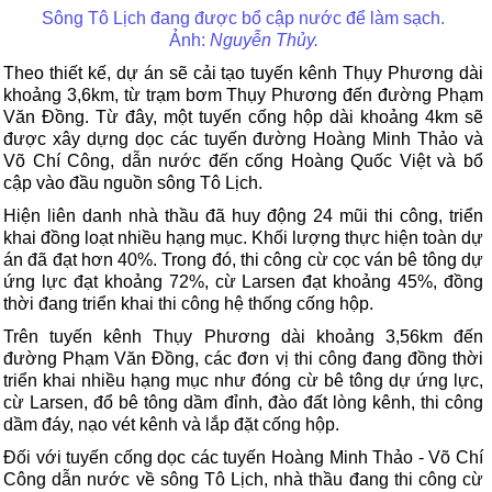
Sông Tô Lịch đang được bổ cập nước để làm sạch.
Ảnh:
Nguyễn Thủy.
Theo thiết kế, dự án sẽ cải tạo tuyến kênh Thụy Phương dài
khoảng 3,6km, từ trạm bơm Thụy Phương đến đường Phạm
Văn Đồng. Từ đây, một tuyến cống hộp dài khoảng 4km sẽ
được xây dựng dọc các tuyến đường Hoàng Minh Thảo và
Võ Chí Công, dẫn nước đến cống Hoàng Quốc Việt và bổ
cập vào đầu nguồn sông Tô Lịch.
Hiện liên danh nhà thầu đã huy động 24 mũi thi công, triển
khai đồng loạt nhiều hạng mục. Khối lượng thực hiện toàn dự
án đã đạt hơn 40%. Trong đó, thi công cừ cọc ván bê tông dự
ứng lực đạt khoảng 72%, cừ Larsen đạt khoảng 45%, đồng
thời đang triển khai thi công hệ thống cống hộp.
Trên tuyến kênh Thụy Phương dài khoảng 3,56km đến
đường Phạm Văn Đồng, các đơn vị thi công đang đồng thời
triển khai nhiều hạng mục như đóng cừ bê tông dự ứng lực,
cừ Larsen, đổ bê tông dầm đỉnh, đào đất lòng kênh, thi công
dầm đáy, nạo vét kênh và lắp đặt cống hộp.
Đối với tuyến cống dọc các tuyến Hoàng Minh Thảo - Võ Chí
Công dẫn nước về sông Tô Lịch, nhà thầu đang thi công cừ