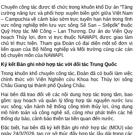
Chuyến công tác được tổ chức trong khuôn khổ Dự án “Tăng
cường năng lực và phối hợp xuyên biên giới giữa Việt Nam
– Campuchia về cảnh báo sớm trực tuyến hạn hán trong lĩnh
vực nông nghiệp trên lưu vực sông Sê San – Srêpốk” thuộc
Quỹ Hợp tác Mê Công – Lan Thương. Dự án do Viện Quy
hoạch Thủy lợi, đơn vị trực thuộc NAWAPI, được giao làm
chủ trì thực hiện. Tham gia Đoàn có đại diện một số đơn vị
liên quan của Bộ Nông nghiệp và Môi trường cùng các cán
bộ chuyên môn của NAWAPI.
Ký kết Bản ghi nhớ hợp tác với đối tác Trung Quốc
Trong khuôn khổ chuyến công tác, Đoàn đã có buổi làm việc
chính thức với Viện Nghiên cứu Khoa học Thủy lợi sông
Châu Giang tại thành phố Quảng Châu.
Hai bên đã trao đổi về các nội dung hợp tác trọng tâm, bao
gồm: quy hoạch và quản lý tổng hợp tài nguyên nước lưu
vực sông, vận hành hệ thống công trình thủy lợi, ứng dụng
mô hình toán và công nghệ số, cũng như phát triển các hệ
thống dự báo, cảnh báo thiên tai liên quan đến nước.
Đặc biệt, hai bên đã ký kết Bản ghi nhớ hợp tác (MOU) vào
ngày 24/3/2026, tạo cơ sở thúc đẩy hợp tác lâu dài trong các