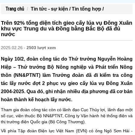
Trang chủ
Tin tức - sự kiện /
Tin tổng hợp /
Trên 92% tổng diện tích gieo cấy lúa vụ Đông Xuân
khu vực Trung du và Đồng bằng Bắc Bộ đã đủ
nước
2025.02.26 -
2503 lượt xem
Ngày 10/2, đoàn công tác do Thứ trưởng Nguyễn Hoàng
Hiệp – Thứ trưởng Bộ Nông nghiệp và Phát triển Nông
thôn (NN&PTNT) làm Trưởng đoàn đã đi kiểm tra công
tác lấy nước đợt 2 phục vụ gieo cấy lúa vụ Đông Xuân
2004-2025. Qua đó, ghi nhận nhiều địa phương đã cơ bản
hoàn thành kế hoạch lấy nước.
Tham gia đoàn công tác còn có lãnh đạo Cục Thủy lợi, lãnh đạo một
số cục, viện thuộc Bộ NN&PTNT, Công ty Vận hành hệ thống điện và
thị trường điện Quốc gia (Bộ Công Thương).
Về phía Tập đoàn Điện lực Việt Nam (EVN) có ông Ngô Sơn Hải -