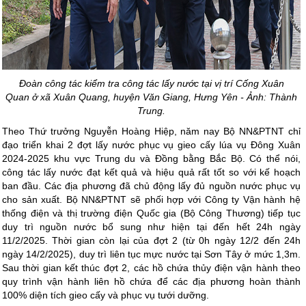
Đoàn công tác kiểm tra công tác lấy nước tại vị trí Cống Xuân
Quan ở xã Xuân Quang, huyện Văn Giang, Hưng Yên - Ảnh: Thành
Trung.
Theo Thứ trưởng Nguyễn Hoàng Hiệp, năm nay Bộ NN&PTNT chỉ
đạo triển khai 2 đợt lấy nước phục vụ gieo cấy lúa vụ Đông Xuân
2024-2025 khu vực Trung du và Đồng bằng Bắc Bộ. Có thể nói,
công tác lấy nước đạt kết quả và hiệu quả rất tốt so với kế hoạch
ban đầu. Các địa phương đã chủ động lấy đủ nguồn nước phục vụ
cho sản xuất. Bộ NN&PTNT sẽ phối hợp với Công ty Vận hành hệ
thống điện và thị trường điện Quốc gia (Bộ Công Thương) tiếp tục
duy trì nguồn nước bổ sung như hiện tại đến hết 24h ngày
11/2/2025. Thời gian còn lại của đợt 2 (từ 0h ngày 12/2 đến 24h
ngày 14/2/2025), duy trì liên tục mực nước tại Sơn Tây ở mức 1,3m.
Sau thời gian kết thúc đợt 2, các hồ chứa thủy điện vận hành theo
quy trình vận hành liên hồ chứa để các địa phương hoàn thành
100% diện tích gieo cấy và phục vụ tưới dưỡng.