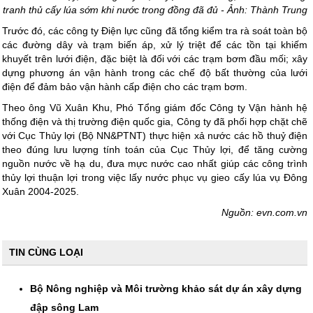
tranh thủ cấy lúa sớm khi nước trong đồng đã đủ - Ảnh: Thành Trung
Trước đó, các công ty Điện lực cũng đã tổng kiểm tra rà soát toàn bộ
các đường dây và trạm biến áp, xử lý triệt để các tồn tại khiếm
khuyết trên lưới điện, đặc biệt là đối với các trạm bơm đầu mối; xây
dựng phương án vận hành trong các chế độ bất thường của lưới
điện để đảm bảo vận hành cấp điện cho các trạm bơm.
Theo ông Vũ Xuân Khu, Phó Tổng giám đốc Công ty Vận hành hệ
thống điện và thị trường điện quốc gia, Công ty đã phối hợp chặt chẽ
với Cục Thủy lợi (Bộ NN&PTNT) thực hiện xả nước các hồ thuỷ điện
theo đúng lưu lượng tính toán của Cục Thủy lợi, để tăng cường
nguồn nước về hạ du, đưa mực nước cao nhất giúp các công trình
thủy lợi thuận lợi trong việc lấy nước phục vụ gieo cấy lúa vụ Đông
Xuân 2004-2025.
Nguồn: evn.com.vn
TIN CÙNG LOẠI
Bộ Nông nghiệp và Môi trường khảo sát dự án xây dựng
đập sông Lam