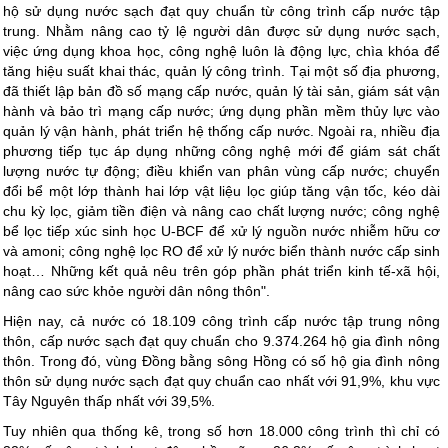
hộ sử dụng nước sạch đạt quy chuẩn từ công trình cấp nước tập
trung. Nhằm nâng cao tỷ lệ người dân được sử dụng nước sạch,
việc ứng dụng khoa học, công nghệ luôn là động lực, chìa khóa để
tăng hiệu suất khai thác, quản lý công trình. Tại một số địa phương,
đã thiết lập bản đồ số mạng cấp nước, quản lý tài sản, giám sát vận
hành và bảo trì mạng cấp nước; ứng dụng phần mềm thủy lực vào
quản lý vận hành, phát triển hệ thống cấp nước. Ngoài ra, nhiều địa
phương tiếp tục áp dụng những công nghệ mới để giám sát chất
lượng nước tự động; điều khiển van phân vùng cấp nước; chuyển
đổi bể một lớp thành hai lớp vật liệu lọc giúp tăng vận tốc, kéo dài
chu kỳ lọc, giảm tiền điện và nâng cao chất lượng nước; công nghệ
bể lọc tiếp xúc sinh học U-BCF để xử lý nguồn nước nhiễm hữu cơ
và amoni; công nghệ lọc RO để xử lý nước biển thành nước cấp sinh
hoạt… Những kết quả nêu trên góp phần phát triển kinh tế-xã hội,
nâng cao sức khỏe người dân nông thôn".
Hiện nay, cả nước có 18.109 công trình cấp nước tập trung nông
thôn, cấp nước sạch đạt quy chuẩn cho 9.374.264 hộ gia đình nông
thôn. Trong đó, vùng Đồng bằng sông Hồng có số hộ gia đình nông
thôn sử dụng nước sạch đạt quy chuẩn cao nhất với 91,9%, khu vực
Tây Nguyên thấp nhất với 39,5%.
Tuy nhiên qua thống kê, trong số hơn 18.000 công trình thì chỉ có