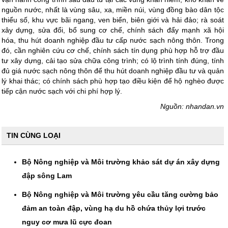
nguồn nước, nhất là vùng sâu, xa, miền núi, vùng đồng bào dân tộc
thiểu số, khu vực bãi ngang, ven biển, biên giới và hải đảo; rà soát
xây dựng, sửa đổi, bổ sung cơ chế, chính sách đẩy mạnh xã hội
hóa, thu hút doanh nghiệp đầu tư cấp nước sạch nông thôn. Trong
đó, cần nghiên cứu cơ chế, chính sách tín dụng phù hợp hỗ trợ đầu
tư xây dựng, cải tạo sửa chữa công trình; có lộ trình tính đúng, tính
đủ giá nước sạch nông thôn để thu hút doanh nghiệp đầu tư và quản
lý khai thác; có chính sách phù hợp tạo điều kiện để hộ nghèo được
tiếp cận nước sạch với chi phí hợp lý.
Nguồn: nhandan.vn
TIN CÙNG LOẠI
Bộ Nông nghiệp và Môi trường khảo sát dự án xây dựng
đập sông Lam
Bộ Nông nghiệp và Môi trường yêu cầu tăng cường bảo
đảm an toàn đập, vùng hạ du hồ chứa thủy lợi trước
nguy cơ mưa lũ cực đoan