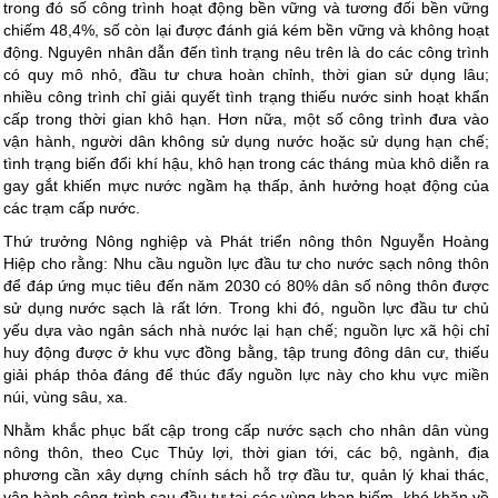
trong đó số công trình hoạt động bền vững và tương đối bền vững
chiếm 48,4%, số còn lại được đánh giá kém bền vững và không hoạt
động. Nguyên nhân dẫn đến tình trạng nêu trên là do các công trình
có quy mô nhỏ, đầu tư chưa hoàn chỉnh, thời gian sử dụng lâu;
nhiều công trình chỉ giải quyết tình trạng thiếu nước sinh hoạt khẩn
cấp trong thời gian khô hạn. Hơn nữa, một số công trình đưa vào
vận hành, người dân không sử dụng nước hoặc sử dụng hạn chế;
tình trạng biến đổi khí hậu, khô hạn trong các tháng mùa khô diễn ra
gay gắt khiến mực nước ngầm hạ thấp, ảnh hưởng hoạt động của
các trạm cấp nước.
Thứ trưởng Nông nghiệp và Phát triển nông thôn Nguyễn Hoàng
Hiệp cho rằng: Nhu cầu nguồn lực đầu tư cho nước sạch nông thôn
để đáp ứng mục tiêu đến năm 2030 có 80% dân số nông thôn được
sử dụng nước sạch là rất lớn. Trong khi đó, nguồn lực đầu tư chủ
yếu dựa vào ngân sách nhà nước lại hạn chế; nguồn lực xã hội chỉ
huy động được ở khu vực đồng bằng, tập trung đông dân cư, thiếu
giải pháp thỏa đáng để thúc đẩy nguồn lực này cho khu vực miền
núi, vùng sâu, xa.
Nhằm khắc phục bất cập trong cấp nước sạch cho nhân dân vùng
nông thôn, theo Cục Thủy lợi, thời gian tới, các bộ, ngành, địa
phương cần xây dựng chính sách hỗ trợ đầu tư, quản lý khai thác,
vận hành công trình sau đầu tư tại các vùng khan hiếm, khó khăn về