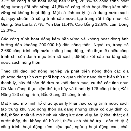
32% số công trình hoạt động bền vững, 26,3% số công trình hoạt
động tương đối bền vững, 41,8% số công trình hoạt động kém bền
vững và không hoạt động. Một số tỉnh có tỷ lệ sử dụng nước sạch
đạt quy chuẩn từ công trình cấp nước tập trung rất thấp như: Hà
Giang, Gia Lai là 7,7%, Yên Bái 11,4%, Cao Bằng 12,6%, Lâm Đồng
12,8%...
Các công trình hoạt động kém bền vững và không hoạt động ảnh
hưởng đến khoảng 200.000 hộ dân nông thôn. Ngoài ra, trong số
2.680 công trình cấp nước không hoạt động, trên thực tế nhiều công
trình chỉ còn danh mục trên sổ sách, dữ liệu kết cấu hạ tầng cấp
nước sạch nông thôn.
Theo chỉ đạo, sở nông nghiệp và phát triển nông thôn các địa
phương đang tích cực phối hợp cơ quan chức năng thực hiện thủ tục
thanh lý, hủy tài sản để đưa ra khỏi danh mục, cụ thể các tỉnh như:
Cà Mau đang thực hiện thủ tục hủy và thanh lý 128 công trình, Đắk
Nông 133 công trình, Bắc Giang 31 công trình…
Mặt khác, mô hình tổ chức quản lý khai thác công trình nước sạch
tập trung khu vực nông thôn đa dạng nhưng chưa có quy định cụ
thể, thống nhất về mô hình và năng lực đơn vị quản lý khai thác; giá
nước thấp, thu không đủ bù chi, thiếu kinh phí hỗ trợ... dẫn tới tỷ lệ
công trình hoạt động kém hiệu quả, ngừng hoạt động cao, chất