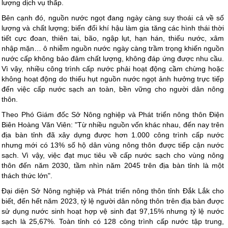
lượng dịch vụ thấp.
Bên cạnh đó, nguồn nước ngọt đang ngày càng suy thoái cả về số
lượng và chất lượng; biến đổi khí hậu làm gia tăng các hình thái thời
tiết cực đoan, thiên tai, bão, ngập lụt, hạn hán, thiếu nước, xâm
nhập mặn… ô nhiễm nguồn nước ngày càng trầm trọng khiến nguồn
nước cấp không bảo đảm chất lượng, không đáp ứng được nhu cầu.
Vì vậy, nhiều công trình cấp nước phải hoạt động cầm chừng hoặc
không hoạt động do thiếu hụt nguồn nước ngọt ảnh hưởng trực tiếp
đến việc cấp nước sạch an toàn, bền vững cho người dân nông
thôn.
Theo Phó Giám đốc Sở Nông nghiệp và Phát triển nông thôn Điện
Biên Hoàng Văn Viên: "Từ nhiều nguồn vốn khác nhau, đến nay trên
địa bàn tỉnh đã xây dựng được hơn 1.000 công trình cấp nước
nhưng mới có 13% số hộ dân vùng nông thôn được tiếp cận nước
sạch. Vì vậy, việc đạt mục tiêu về cấp nước sạch cho vùng nông
thôn đến năm 2030, tầm nhìn năm 2045 trên địa bàn tỉnh là một
thách thức lớn".
Đại diện Sở Nông nghiệp và Phát triển nông thôn tỉnh Đắk Lắk cho
biết, đến hết năm 2023, tỷ lệ người dân nông thôn trên địa bàn được
sử dụng nước sinh hoạt hợp vệ sinh đạt 97,15% nhưng tỷ lệ nước
sạch là 25,67%. Toàn tỉnh có 128 công trình cấp nước tập trung,