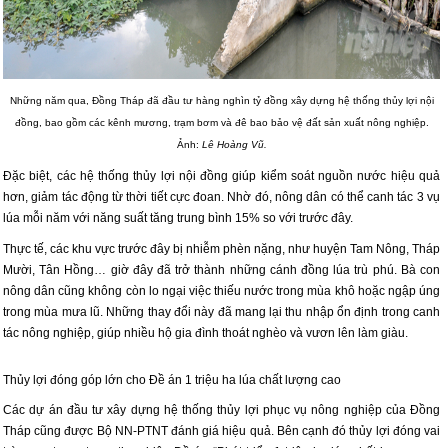
Những năm qua, Đồng Tháp đã đầu tư hàng nghìn tỷ đồng xây dựng hệ thống thủy lợi nội
đồng, bao gồm các kênh mương, trạm bơm và đê bao bảo vệ đất sản xuất nông nghiệp.
Ảnh:
Lê Hoàng Vũ.
Đặc biệt, các hệ thống thủy lợi nội đồng giúp kiểm soát nguồn nước hiệu quả
hơn, giảm tác động từ thời tiết cực đoan. Nhờ đó, nông dân có thể canh tác 3 vụ
lúa mỗi năm với năng suất tăng trung bình 15% so với trước đây.
Thực tế, các khu vực trước đây bị nhiễm phèn nặng, như huyện Tam Nông, Tháp
Mười, Tân Hồng… giờ đây đã trở thành những cánh đồng lúa trù phú. Bà con
nông dân cũng không còn lo ngại việc thiếu nước trong mùa khô hoặc ngập úng
trong mùa mưa lũ. Những thay đổi này đã mang lại thu nhập ổn định trong canh
tác nông nghiệp, giúp nhiều hộ gia đình thoát nghèo và vươn lên làm giàu.
Thủy lợi đóng góp lớn cho Đề án 1 triệu ha lúa chất lượng cao
Các dự án đầu tư xây dựng hệ thống thủy lợi phục vụ nông nghiệp của Đồng
Tháp cũng được Bộ NN-PTNT đánh giá hiệu quả. Bên cạnh đó thủy lợi đóng vai