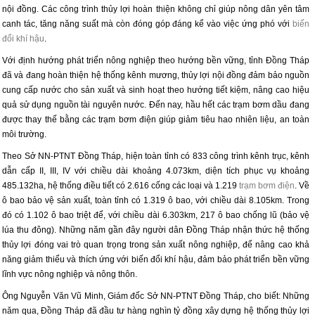
nội đồng. Các công trình thủy lợi hoàn thiện không chỉ giúp nông dân yên tâm
canh tác, tăng năng suất mà còn đóng góp đáng kể vào việc ứng phó với
biến
đổi khí hậu
.
Với định hướng phát triển nông nghiệp theo hướng bền vững, tỉnh Đồng Tháp
đã và đang hoàn thiện hệ thống kênh mương, thủy lợi nội đồng đảm bảo nguồn
cung cấp nước cho sản xuất và sinh hoạt theo hướng tiết kiệm, nâng cao hiệu
quả sử dụng nguồn tài nguyên nước. Đến nay, hầu hết các trạm bơm dầu đang
được thay thế bằng các trạm bơm điện giúp giảm tiêu hao nhiên liệu, an toàn
môi trường.
Theo Sở NN-PTNT Đồng Tháp, hiện toàn tỉnh có 833 công trình kênh trục, kênh
dẫn cấp II, III, IV với chiều dài khoảng 4.073km, diện tích phục vụ khoảng
485.132ha, hệ thống điều tiết có 2.616 cống các loại và 1.219
trạm bơm điện
. Về
ô bao bảo vệ sản xuất, toàn tỉnh có 1.319 ô bao, với chiều dài 8.105km. Trong
đó có 1.102 ô bao triệt để, với chiều dài 6.303km, 217 ô bao chống lũ (bảo vệ
lúa thu đông). Những năm gần đây người dân Đồng Tháp nhận thức hệ thống
thủy lợi đóng vai trò quan trọng trong sản xuất nông nghiệp, để nâng cao khả
năng giảm thiểu và thích ứng với biến đổi khí hậu, đảm bảo phát triển bền vững
lĩnh vực nông nghiệp và nông thôn.
Ông Nguyễn Văn Vũ Minh, Giám đốc Sở NN-PTNT Đồng Tháp, cho biết: Những
năm qua, Đồng Tháp đã đầu tư hàng nghìn tỷ đồng xây dựng hệ thống thủy lợi