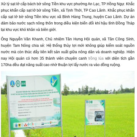
Xử lý sạt lở cấp bách bờ sông Tiền khu vực phường An Lạc, TP Hồng Ngự. Khắc
phục khẩn cấp sạt lở bờ sông Tiền, xã Tịnh Thới, TP Cao Lãnh. Khắc phục khẩn
cấp sạt lở bờ sông Tiền khu vực xã Bình Hàng Trung, huyện Cao Lãnh. Dự án
đảm bảo nước sạch nông thôn trong điều kiện biến đổi khí hậu tỉnh Đồng Tháp
tại khu vực khó khăn và biên giới.
Ông Nguyễn Văn Khanh, Chủ nhiệm Tân Hưng Hội quán, xã Tân Công Sính,
huyện Tam Nông chia sẻ: Hệ thống thủy lợi mới không giúp kiểm soát nguồn
nước mà còn thúc đẩy liên kết sản xuất giữa nông dân và doanh nghiệp. Hiện
nay Hội quán có hơn 35 thành viên chuyên canh
trồng lúa
với diện tích gần
170ha đều đạt năng suất cao nhờ thuận lợi lấy nước ra vào đồng ruộng.