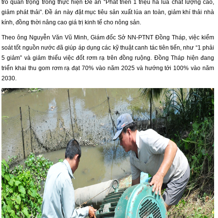
trò quan trọng trong thực hiện Đề án “Phát triển 1 triệu ha lúa chất lượng cao,
giảm phát thải”. Đề án này đặt mục tiêu sản xuất lúa an toàn, giảm khí thải nhà
kính, đồng thời nâng cao giá trị kinh tế cho nông sản.
Theo ông Nguyễn Văn Vũ Minh, Giám đốc Sở NN-PTNT Đồng Tháp, việc kiểm
soát tốt nguồn nước đã giúp áp dụng các kỹ thuật canh tác tiên tiến, như “1 phải
5 giảm” và giảm thiểu việc đốt rơm rạ trên đồng ruộng. Đồng Tháp hiện đang
triển khai thu gom rơm rạ đạt 70% vào năm 2025 và hướng tới 100% vào năm
2030.