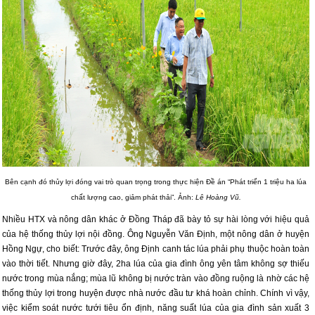
Bên cạnh đó thủy lợi đóng vai trò quan trọng trong thực hiện Đề án “Phát triển 1 triệu ha lúa
chất lượng cao, giảm phát thải”. Ảnh:
Lê Hoàng Vũ.
Nhiều HTX và nông dân khác ở Đồng Tháp đã bày tỏ sự hài lòng với hiệu quả
của hệ thống thủy lợi nội đồng. Ông Nguyễn Văn Định, một nông dân ở huyện
Hồng Ngự, cho biết: Trước đây, ông Định canh tác lúa phải phụ thuộc hoàn toàn
vào thời tiết. Nhưng giờ đây, 2ha lúa của gia đình ông yên tâm không sợ thiếu
nước trong mùa nắng; mùa lũ không bị nước tràn vào đồng ruộng là nhờ các hệ
thống thủy lợi trong huyện được nhà nước đầu tư khá hoàn chỉnh. Chính vì vậy,
việc kiểm soát nước tưới tiêu ổn định, năng suất lúa của gia đình sản xuất 3