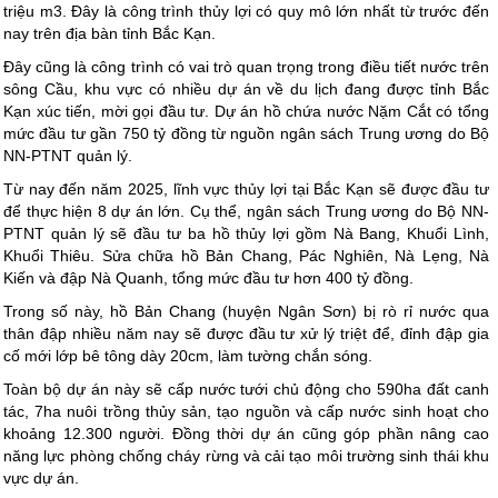
triệu m3. Đây là công trình thủy lợi có quy mô lớn nhất từ trước đến
nay trên địa bàn tỉnh Bắc Kạn.
Đây cũng là công trình có vai trò quan trọng trong điều tiết nước trên
sông Cầu, khu vực có nhiều dự án về du lịch đang được tỉnh Bắc
Kạn xúc tiến, mời gọi đầu tư. Dự án hồ chứa nước Nặm Cắt có tổng
mức đầu tư gần 750 tỷ đồng từ nguồn ngân sách Trung ương do Bộ
NN-PTNT quản lý.
Từ nay đến năm 2025, lĩnh vực thủy lợi tại Bắc Kạn sẽ được đầu tư
để thực hiện 8 dự án lớn. Cụ thể, ngân sách Trung ương do Bộ NN-
PTNT quản lý sẽ đầu tư ba hồ thủy lợi gồm Nà Bang, Khuổi Lình,
Khuổi Thiêu. Sửa chữa hồ Bản Chang, Pác Nghiên, Nà Lẹng, Nà
Kiến và đập Nà Quanh, tổng mức đầu tư hơn 400 tỷ đồng.
Trong số này, hồ Bản Chang (huyện Ngân Sơn) bị rò rỉ nước qua
thân đập nhiều năm nay sẽ được đầu tư xử lý triệt để, đỉnh đập gia
cố mới lớp bê tông dày 20cm, làm tường chắn sóng.
Toàn bộ dự án này sẽ cấp nước tưới chủ động cho 590ha đất canh
tác, 7ha nuôi trồng thủy sản, tạo nguồn và cấp nước sinh hoạt cho
khoảng 12.300 người. Đồng thời dự án cũng góp phần nâng cao
năng lực phòng chống cháy rừng và cải tạo môi trường sinh thái khu
vực dự án.