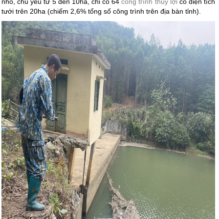
nhỏ, chủ yếu từ 5 đến 10ha, chỉ có 64
công trình thủy lợi
có diện tích
tưới trên 20ha (chiếm 2,6% tổng số công trình trên địa bàn tỉnh).