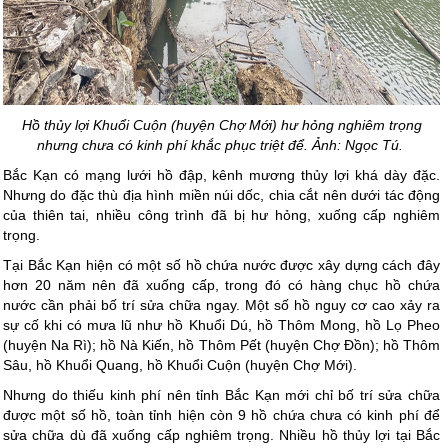
Hồ thủy lợi Khuổi Cuộn (huyện Chợ Mới) hư hỏng nghiêm trọng
nhưng chưa có kinh phí khắc phục triệt để. Ảnh: Ngọc Tú.
Bắc Kạn có mạng lưới hồ đập, kênh mương thủy lợi khá dày đặc.
Nhưng do đặc thù địa hình miền núi dốc, chia cắt nên dưới tác động
của thiên tai, nhiều công trình đã bị hư hỏng, xuống cấp nghiêm
trọng.
Tại Bắc Kạn hiện có một số hồ chứa nước được xây dựng cách đây
hơn 20 năm nên đã xuống cấp, trong đó có hàng chục hồ chứa
nước cần phải bố trí sửa chữa ngay. Một số hồ nguy cơ cao xảy ra
sự cố khi có mưa lũ như hồ Khuổi Dú, hồ Thôm Mong, hồ Lọ Pheo
(huyện Na Rì); hồ Nà Kiến, hồ Thôm Pết (huyện Chợ Đồn); hồ Thôm
Sâu, hồ Khuổi Quang, hồ Khuổi Cuộn (huyện Chợ Mới).
Nhưng do thiếu kinh phí nên tỉnh Bắc Kạn mới chỉ bố trí sửa chữa
được một số hồ, toàn tỉnh hiện còn 9 hồ chứa chưa có kinh phí để
sửa chữa dù đã xuống cấp nghiêm trọng. Nhiều hồ thủy lợi tại Bắc