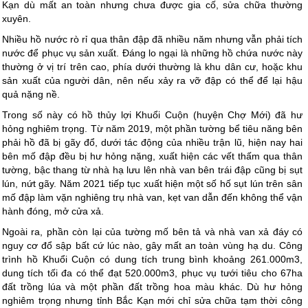
Kạn dù mất an toàn nhưng chưa được gia cố, sửa chữa thường
xuyên.
Nhiều hồ nước rò rỉ qua thân đập đã nhiều năm nhưng vẫn phải tích
nước để phục vụ sản xuất. Đáng lo ngại là những hồ chứa nước này
thường ở vị trí trên cao, phía dưới thường là khu dân cư, hoặc khu
sản xuất của người dân, nên nếu xảy ra vỡ đập có thể để lại hậu
quả nặng nề.
Trong số này có hồ thủy lợi Khuổi Cuộn (huyện Chợ Mới) đã hư
hỏng nghiêm trọng. Từ năm 2019, một phần tường bể tiêu năng bên
phải hồ đã bị gãy đổ, dưới tác động của nhiều trận lũ, hiện nay hai
bên mố đập đều bị hư hỏng nặng, xuất hiện các vết thấm qua thân
tường, bậc thang từ nhà hạ lưu lên nhà van bên trái đập cũng bị sụt
lún, nứt gãy. Năm 2021 tiếp tục xuất hiện một số hố sụt lún trên sân
mố đập làm vặn nghiêng trụ nhà van, kẹt van dẫn đến không thể vận
hành đóng, mở cửa xả.
Ngoài ra, phần còn lại của tường mố bên tả và nhà van xả đáy có
nguy cơ đổ sập bất cứ lúc nào, gây mất an toàn vùng hạ du. Công
trình hồ Khuổi Cuộn có dung tích trung bình khoảng 261.000m3,
dung tích tối đa có thể đạt 520.000m3, phục vụ tưới tiêu cho 67ha
đất trồng lúa và một phần đất trồng hoa màu khác. Dù hư hỏng
nghiêm trọng nhưng tỉnh Bắc Kạn mới chỉ sửa chữa tạm thời công