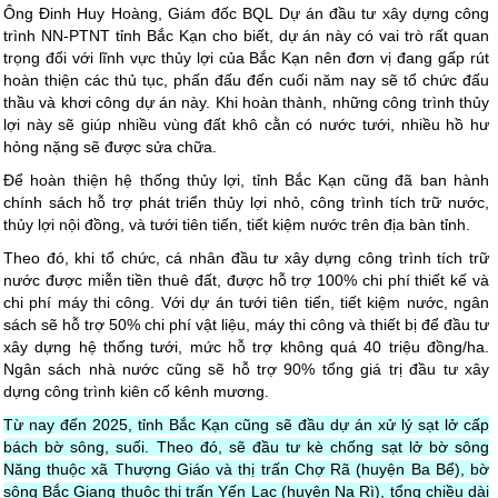
Ông Đinh Huy Hoàng, Giám đốc BQL Dự án đầu tư xây dựng công
trình NN-PTNT tỉnh Bắc Kạn cho biết, dự án này có vai trò rất quan
trọng đối với lĩnh vực thủy lợi của Bắc Kạn nên đơn vị đang gấp rút
hoàn thiện các thủ tục, phấn đấu đến cuối năm nay sẽ tổ chức đấu
thầu và khơi công dự án này. Khi hoàn thành, những công trình thủy
lợi này sẽ giúp nhiều vùng đất khô cằn có nước tưới, nhiều hồ hư
hỏng nặng sẽ được sửa chữa.
Để hoàn thiện hệ thống thủy lợi, tỉnh Bắc Kạn cũng đã ban hành
chính sách hỗ trợ phát triển thủy lợi nhỏ, công trình tích trữ nước,
thủy lợi nội đồng, và tưới tiên tiến, tiết kiệm nước trên địa bàn tỉnh.
Theo đó, khi tổ chức, cá nhân đầu tư xây dựng công trình tích trữ
nước được miễn tiền thuê đất, được hỗ trợ 100% chi phí thiết kế và
chi phí máy thi công. Với dự án tưới tiên tiến, tiết kiệm nước, ngân
sách sẽ hỗ trợ 50% chi phí vật liệu, máy thi công và thiết bị để đầu tư
xây dựng hệ thống tưới, mức hỗ trợ không quá 40 triệu đồng/ha.
Ngân sách nhà nước cũng sẽ hỗ trợ 90% tổng giá trị đầu tư xây
dựng công trình kiên cố kênh mương.
Từ nay đến 2025, tỉnh Bắc Kạn cũng sẽ đầu dự án xử lý sạt lở cấp
bách bờ sông, suối. Theo đó, sẽ đầu tư kè chống sạt lở bờ sông
Năng thuộc xã Thượng Giáo và thị trấn Chợ Rã (huyện Ba Bể), bờ
sông Bắc Giang thuộc thị trấn Yến Lạc (huyện Na Rì), tổng chiều dài