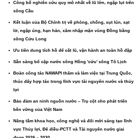
Công bố nghiên cứu quy mô nhất về lũ lớn, ngập lụt trên
sông Cầu
Kết luận của Bộ Chính trị về phòng, chống, sụt lún, sạt
lở, ngập úng, hạn hán, xâm nhập mặn vùng Đồng bằng
sông Cửu Long
Ưu tiên dung tích hồ để cắt lũ, vận hành an toàn hồ đập
Sẵn sàng bổ cập nước sông Hồng 'cứu' sông Tô Lịch
Đoàn công tác NAWAPI thăm và làm việc tại Trung Quốc,
thúc đẩy hợp tác trong lĩnh vực tài nguyên nước và thủy
lợi
Bảo đảm an ninh nguồn nước – Trụ cột cho phát triển
bền vững của Việt Nam
Nâng tầm khoa học, công nghệ và đổi mới sáng tạo lĩnh
vực Thủy lợi, Đê điều-PCTT và Tài nguyên nước giai
đoạn 2026 – 2030