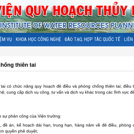
ỆM VỤ
KHOA HỌC CÔNG NGHỆ
ĐÀO TẠO, HỢP TÁC QUỐC TẾ
LIÊN
hống thiên tai
ai có chức năng quy hoạch đê điều và phòng chống thiên tai; điều 
; cung cấp dịch vụ công, tư vấn và dịch vụ khác trong các lĩnh vực đ
 sự phân công của Viện trưởng:
h, đề án, kế hoạch dài hạn, trung hạn, hàng năm về đê điều, phòng
hẩm quyền phê duyệt;