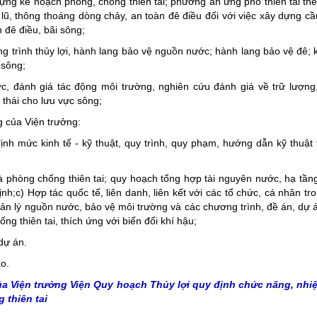
 dựng kế hoạch phòng, chống thiên tai; phương án ứng phó thiên tai th
t lũ, thông thoáng dòng chảy, an toàn đê điều đối với việc xây dựng c
 đê điều, bãi sông;
ng trình thủy lợi, hành lang bảo vệ nguồn nước; hành lang bảo vệ đê;
 sông;
c, đánh giá tác động môi trường, nghiên cứu đánh giá về trữ lượng
thái cho lưu vực sông;
g của Viện trưởng:
định mức kinh tế - kỹ thuật, quy trình, quy phạm, hướng dẫn kỹ thuật
và phòng chống thiên tai; quy hoạch tổng hợp tài nguyên nước, hạ tần
ịnh;
c) Hợp tác quốc tế, liên danh, liên kết với các tổ chức, cá nhân tr
uản lý nguồn nước, bảo vệ môi trường và các chương trình, đề án, dự 
g thiên tai, thích ứng với biến đổi khí hậu;
dự án.
o.
a Viện trưởng Viện Quy hoạch Thủy lợi quy định chức năng, nhi
 thiên tai