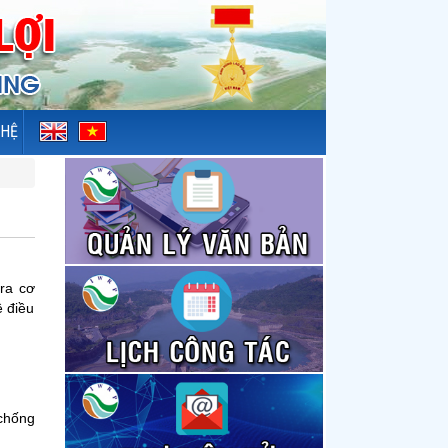
 HỆ
tra cơ
ê điều
 chống