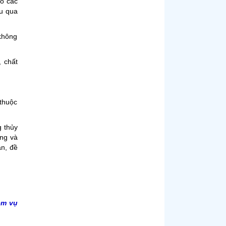
eo các
ầu qua
 không
, chất
 thuộc
g thủy
ong và
án, đề
ệm vụ