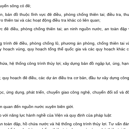
tuyến sông có đê;
in, bản đồ thuộc lĩnh vực đê điều, phòng chống thiên tai; điều tra, th
ro thiên tai và các hoạt động điều tra khác có liên quan;
ực đê điều, phòng chống thiên tai; an ninh nguồn nước, an toàn đập
g trình đê điều, phòng chống lũ, phương án phòng, chống thiên tai 
uy hoạch vùng, quy hoạch tổng thể quốc gia và các quy hoạch khác c
hứa, hệ thống công trình thủy lợi; xây dựng bản đồ ngập lụt, úng, hạ
 quy hoạch đê điều, các dự án điều tra cơ bản, đầu tư xây dựng công
ọc, ứng dụng, phát triển, chuyển giao công nghệ, chuyển đổi số và đ
ên quan đến nguồn nước xuyên biên giới.
p với năng lực hành nghề của Viện và quy định của pháp luật:
 an toàn đập, hồ chứa nước và hệ thống công trình thủy lợi. Tư vấn đá