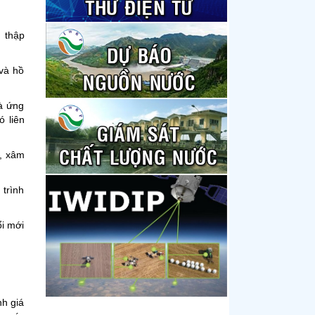
u thập
 và hồ
và ứng
ó liên
n, xâm
 trình
ổi mới
nh giá