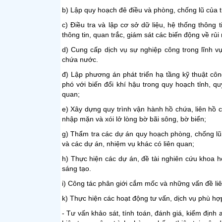
b) Lập quy hoạch đê điều và phòng, chống lũ của 
c) Điều tra và lập cơ sở dữ liệu, hệ thống thông t
thông tin, quan trắc, giám sát các biến động về rủi 
d) Cung cấp dịch vụ sự nghiệp công trong lĩnh v
chứa nước.
đ) Lập phương án phát triển hạ tầng kỹ thuật côn
phó với biến đổi khí hậu trong quy hoạch tỉnh, q
quan;
e) Xây dựng quy trình vận hành hồ chứa, liên hồ c
nhập mặn và xói lở lòng bờ bãi sông, bờ biển;
g) Thẩm tra các dự án quy hoạch phòng, chống lũ;
và các dự án, nhiệm vụ khác có liên quan;
h) Thực hiện các dự án, đề tài nghiên cứu khoa h
sáng tạo.
i) Công tác phân giới cắm mốc và những vấn đề li
k) Thực hiện các hoạt động tư vấn, dịch vụ phù hợ
- Tư vấn khảo sát, tính toán, đánh giá, kiểm định