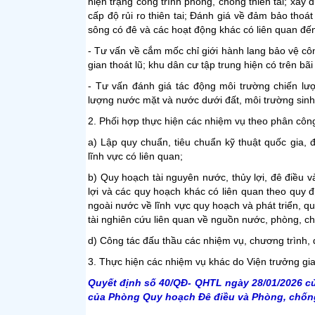
hiện trạng công trình phòng, chống thiên tai; xây
cấp độ rủi ro thiên tai; Đánh giá về đảm bảo thoá
sông có đê và các hoạt động khác có liên quan đến
- Tư vấn về cắm mốc chỉ giới hành lang bảo vệ cô
gian thoát lũ; khu dân cư tập trung hiện có trên bãi
- Tư vấn đánh giá tác động môi trường chiến lượ
lượng nước mặt và nước dưới đất, môi trường sinh 
2. Phối hợp thực hiện các nhiệm vụ theo phân côn
a) Lập quy chuẩn, tiêu chuẩn kỹ thuật quốc gia, 
lĩnh vực có liên quan;
b) Quy hoạch tài nguyên nước, thủy lợi, đê điều 
lợi và các quy hoạch khác có liên quan theo quy đ
ngoài nước về lĩnh vực quy hoạch và phát triển, q
tài nghiên cứu liên quan về nguồn nước, phòng, chốn
d) Công tác đấu thầu các nhiệm vụ, chương trình, 
3. Thực hiện các nhiệm vụ khác do Viện trưởng gia
Quyết định số 40/QĐ- QHTL ngày 28/01/2026 củ
của Phòng Quy hoạch Đê điều và Phòng, chống