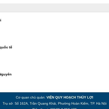
i
quốc tế
 Nguyên
Cơ quan chủ quản:
VIỆN QUY HOẠCH THỦY LỢI
Trụ sở: Số 162A, Trần Quang Khải, Phường Hoàn Kiếm, TP. Hà Nội