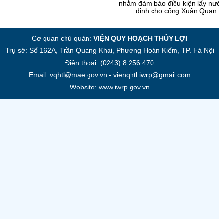
nhằm đảm bảo điều kiện lấy nư
định cho cống Xuân Quan
Cơ quan chủ quản:
VIỆN QUY HOẠCH THỦY LỢI
Trụ sở: Số 162A, Trần Quang Khải, Phường Hoàn Kiếm, TP. Hà Nội
Điện thoại: (0243) 8.256.470
Email: vqhtl@mae.gov.vn - vienqhtl.iwrp@gmail.com
Website: www.iwrp.gov.vn