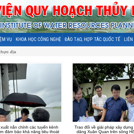
ỆM VỤ
KHOA HỌC CÔNG NGHỆ
ĐÀO TẠO, HỢP TÁC QUỐC TẾ
LIÊN
thực địa
xuất nắn chỉnh các tuyến kênh
Trao đổi về giải pháp xây dựng
m đảm bảo khả năng tiêu thoát
dâng Xuân Quan trên sông H