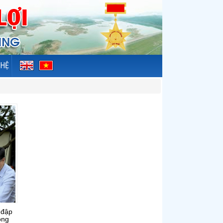
 HỆ
 đập
ồng