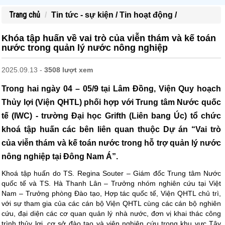
Trang chủ
Tin tức - sự kiện /
Tin hoạt động /
Khóa tập huấn về vai trò của viễn thám và kế toán
nước trong quản lý nước nông nghiệp
2025.09.13 -
3508 lượt xem
Trong hai ngày 04 – 05/9 tại Lâm Đồng, Viện Quy hoạch
Thủy lợi (Viện QHTL) phối hợp với Trung tâm Nước quốc
tế (IWC) - trường Đại học Grifth (Liên bang Úc) tổ chức
khoá tập huấn các bên liên quan thuộc Dự án “Vai trò
của viễn thám và kế toán nước trong hỗ trợ quản lý nước
nông nghiệp tại Đông Nam Á”.
Khoá tập huấn do TS. Regina Souter – Giám đốc Trung tâm Nước
quốc tế và TS. Hà Thanh Lân – Trưởng nhóm nghiên cứu tại Việt
Nam – Trưởng phòng Đào tạo, Hợp tác quốc tế, Viện QHTL chủ trì,
với sự tham gia của các cán bộ Viện QHTL cùng các cán bộ nghiên
cứu, đại diện các cơ quan quản lý nhà nước, đơn vị khai thác công
trình thủy lợi, cơ sở đào tạo và viện nghiên cứu trong khu vực Tây