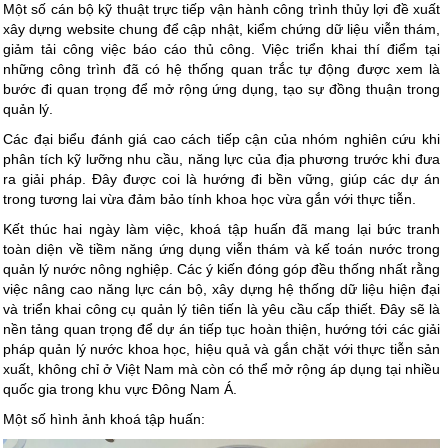
Một số cán bộ kỹ thuật trực tiếp vận hành công trình thủy lợi đề xuất
xây dựng website chung để cập nhật, kiểm chứng dữ liệu viễn thám,
giảm tải công việc báo cáo thủ công. Việc triển khai thí điểm tại
những công trình đã có hệ thống quan trắc tự động được xem là
bước đi quan trọng để mở rộng ứng dụng, tạo sự đồng thuận trong
quản lý.
Các đại biểu đánh giá cao cách tiếp cận của nhóm nghiên cứu khi
phân tích kỹ lưỡng nhu cầu, năng lực của địa phương trước khi đưa
ra giải pháp. Đây được coi là hướng đi bền vững, giúp các dự án
trong tương lai vừa đảm bảo tính khoa học vừa gắn với thực tiễn.
Kết thúc hai ngày làm việc, khoá tập huấn đã mang lại bức tranh
toàn diện về tiềm năng ứng dụng viễn thám và kế toán nước trong
quản lý nước nông nghiệp. Các ý kiến đóng góp đều thống nhất rằng
việc nâng cao năng lực cán bộ, xây dựng hệ thống dữ liệu hiện đại
và triển khai công cụ quản lý tiên tiến là yêu cầu cấp thiết. Đây sẽ là
nền tảng quan trọng để dự án tiếp tục hoàn thiện, hướng tới các giải
pháp quản lý nước khoa học, hiệu quả và gắn chặt với thực tiễn sản
xuất, không chỉ ở Việt Nam mà còn có thể mở rộng áp dụng tại nhiều
quốc gia trong khu vực Đông Nam Á.
Một số hình ảnh khoá tập huấn: