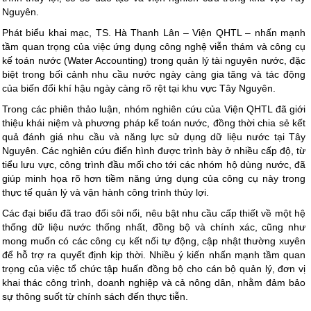
Nguyên.
Phát biểu khai mạc, TS. Hà Thanh Lân – Viện QHTL – nhấn mạnh
tầm quan trọng của việc ứng dụng công nghệ viễn thám và công cụ
kế toán nước (Water Accounting) trong quản lý tài nguyên nước, đặc
biệt trong bối cảnh nhu cầu nước ngày càng gia tăng và tác động
của biến đổi khí hậu ngày càng rõ rệt tại khu vực Tây Nguyên.
Trong các phiên thảo luận, nhóm nghiên cứu của Viện QHTL đã giới
thiệu khái niệm và phương pháp kế toán nước, đồng thời chia sẻ kết
quả đánh giá nhu cầu và năng lực sử dụng dữ liệu nước tại Tây
Nguyên. Các nghiên cứu điển hình được trình bày ở nhiều cấp độ, từ
tiểu lưu vực, công trình đầu mối cho tới các nhóm hộ dùng nước, đã
giúp minh họa rõ hơn tiềm năng ứng dụng của công cụ này trong
thực tế quản lý và vận hành công trình thủy lợi.
Các đại biểu đã trao đổi sôi nổi, nêu bật nhu cầu cấp thiết về một hệ
thống dữ liệu nước thống nhất, đồng bộ và chính xác, cũng như
mong muốn có các công cụ kết nối tự động, cập nhật thường xuyên
để hỗ trợ ra quyết định kịp thời. Nhiều ý kiến nhấn mạnh tầm quan
trọng của việc tổ chức tập huấn đồng bộ cho cán bộ quản lý, đơn vị
khai thác công trình, doanh nghiệp và cả nông dân, nhằm đảm bảo
sự thông suốt từ chính sách đến thực tiễn.