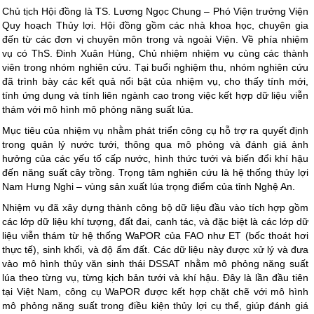
Chủ tịch Hội đồng là TS. Lương Ngọc Chung – Phó Viện trưởng Viện
Quy hoạch Thủy lợi. Hội đồng gồm các nhà khoa học, chuyên gia
đến từ các đơn vị chuyên môn trong và ngoài Viện. Về phía nhiệm
vụ có ThS. Đinh Xuân Hùng, Chủ nhiệm nhiệm vụ cùng các thành
viên trong nhóm nghiên cứu. Tại buổi nghiệm thu, nhóm nghiên cứu
đã trình bày các kết quả nổi bật của nhiệm vụ, cho thấy tính mới,
tính ứng dụng và tính liên ngành cao trong việc kết hợp dữ liệu viễn
thám với mô hình mô phỏng năng suất lúa.
Mục tiêu của nhiệm vụ nhằm phát triển công cụ hỗ trợ ra quyết định
trong quản lý nước tưới, thông qua mô phỏng và đánh giá ảnh
hưởng của các yếu tố cấp nước, hình thức tưới và biến đổi khí hậu
đến năng suất cây trồng. Trọng tâm nghiên cứu là hệ thống thủy lợi
Nam Hưng Nghi – vùng sản xuất lúa trọng điểm của tỉnh Nghệ An.
Nhiệm vụ đã xây dựng thành công bộ dữ liệu đầu vào tích hợp gồm
các lớp dữ liệu khí tượng, đất đai, canh tác, và đặc biệt là các lớp dữ
liệu viễn thám từ hệ thống WaPOR của FAO như ET (bốc thoát hơi
thực tế), sinh khối, và độ ẩm đất. Các dữ liệu này được xử lý và đưa
vào mô hình thủy văn sinh thái DSSAT nhằm mô phỏng năng suất
lúa theo từng vụ, từng kịch bản tưới và khí hậu. Đây là lần đầu tiên
tại Việt Nam, công cụ WaPOR được kết hợp chặt chẽ với mô hình
mô phỏng năng suất trong điều kiện thủy lợi cụ thể, giúp đánh giá