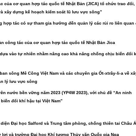
c của cơ quan hợp tác quốc tế Nhật Bản (JICA) tổ chức trao đổi,
và xây dựng kế hoạch kiểm soát lũ lưu vực sông”
 hợp tác có sự tham gia hướng đến quản lý các rủi ro liên quan
àn công tác của cơ quan hợp tác quốc tế Nhật Bản Jica
 dựa vào tự nhiên nhằm nâng cao khả năng chống chịu biến đổi k
 ban sông Mê Công Việt Nam và các chuyên gia Ốt-xtrây-li-a về xâ
n lý lưu vực sông
uyên nước bền vững năm 2023 (YP4W 2023), với chủ đề “An ninh
iến đổi khí hậu tại Việt Nam”
 diện Đại học Salford và Trung tâm phòng, chống thiên tai Châu 
 lợi và trường Đại học Khí tượng Thủy văn Quốc gia Nga