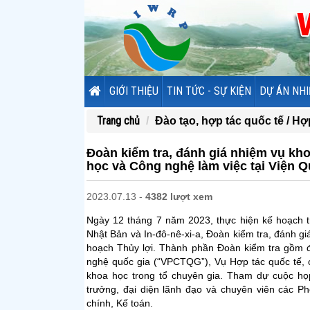
GIỚI THIỆU
TIN TỨC - SỰ KIỆN
DỰ ÁN NHI
Trang chủ
Đào tạo, hợp tác quốc tế /
Hợp
Đoàn kiểm tra, đánh giá nhiệm vụ kh
học và Công nghệ làm việc tại Viện Q
2023.07.13 -
4382 lượt xem
Ngày 12 tháng 7 năm 2023, thực hiện kế hoạch t
Nhật Bản và In-đô-nê-xi-a, Đoàn kiểm tra, đánh g
hoạch Thủy lợi. Thành phần Đoàn kiểm tra gồm 
nghệ quốc gia (“VPCTQG”), Vụ Hợp tác quốc tế,
khoa học trong tổ chuyên gia. Tham dự cuộc h
trưởng, đại diện lãnh đạo và chuyên viên các P
chính, Kế toán.