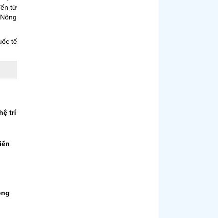
đến từ
c Nông
uốc tế
ệ trí
iển
òng