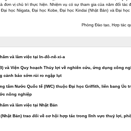
là đơn vị chủ trì thực hiện. Nhiệm vụ có sự tham gia của năm đối tác 
 Đại học Niigata, Đại học Kobe, Đại học Kindai (Nhật Bản) và Đại họ
Phòng Đào tạo, Hợp tác q
ăm và làm việc tại In-đô-nê-xi-a
B) và Viện Quy hoạch Thủy lợi về nghiên cứu, ứng dụng công ngh
g cảnh báo sớm rủi ro ngập lụt
ng tâm Nước Quốc tế (IWC) thuộc Đại học Griffith, liên bang Úc tr
ước nông nghiệp
hăm và làm việc tại Nhật Bản
(Nhật Bản) trao đổi về cơ hội hợp tác trong lĩnh vực thuỷ lợi, ph