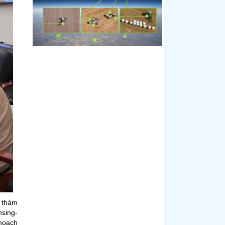
n thám
nsing-
 hoạch