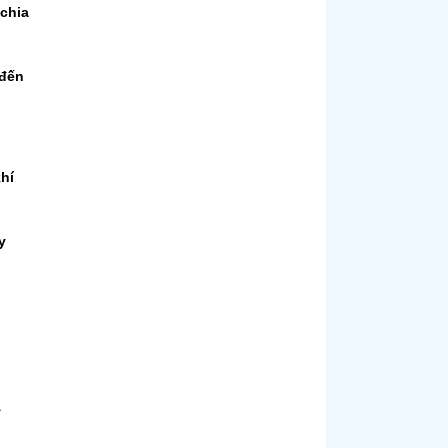
 chia
 đến
hí
y
Á