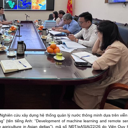
“Nghiên cứu xây dựng hệ thống quản lý nước thông minh dựa trên viễ
g” (tên tiếng Anh: “Development of machine learning and remote se
 agriculture in Asian deltas”), mã số NĐT/eASIA/22/26 do Viện Quy