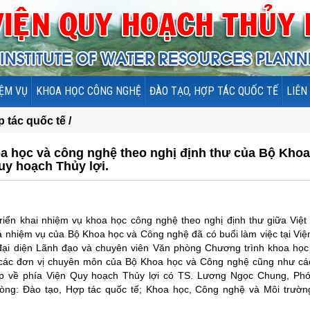
ỆM VỤ
KHOA HỌC CÔNG NGHỆ
ĐÀO TẠO, HỢP TÁC QUỐC TẾ
LIÊN
 tác quốc tế /
oa học và công nghệ theo nghị định thư của Bộ Khoa
uy hoạch Thủy lợi.
riển khai nhiệm vụ khoa học công nghệ theo nghị định thư giữa Việ
iá nhiệm vụ của Bộ Khoa học và Công nghệ đã có buổi làm việc tại Vi
đại diện Lãnh đạo và chuyên viên Văn phòng Chương trình khoa học
 các đơn vị chuyên môn của Bộ Khoa học và Công nghệ cũng như cá
ọp về phía Viện Quy hoạch Thủy lợi có TS. Lương Ngọc Chung, Phó
hòng: Đào tạo, Hợp tác quốc tế; Khoa học, Công nghệ và Môi trường