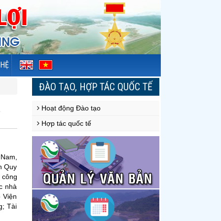
 HỆ
ĐÀO TẠO, HỢP TÁC QUỐC TẾ
Hoạt động Đào tạo
Hợp tác quốc tế
t Nam,
ện Quy
 công
c nhà
 Viện
; Tài