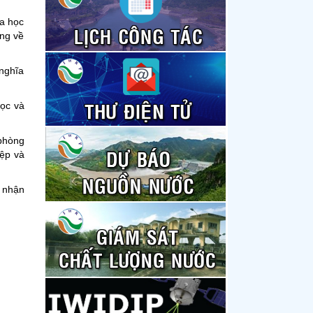
oa học
ung về
 nghĩa
học và
 phòng
ệp và
o nhận