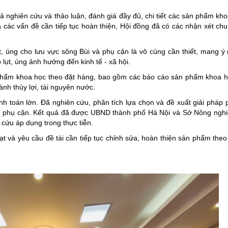
ả nghiên cứu và thảo luận, đánh giá đầy đủ, chi tiết các sản phẩm kh
à các vấn đề cần tiếp tục hoàn thiện, Hội đồng đã có các nhận xét ch
lụt, úng cho lưu vực sông Bùi và phụ cận là vô cùng cần thiết, mang ý
 lụt, úng ảnh hưởng đến kinh tế - xã hội.
n phẩm khoa học theo đặt hàng, bao gồm các báo cáo sản phẩm khoa 
nh thủy lợi, tài nguyên nước.
tính toán lớn. Đã nghiên cứu, phân tích lựa chọn và đề xuất giải pháp
ng phụ cận. Kết quả đã được UBND thành phố Hà Nội và Sở Nông nghi
 cứu áp dụng trong thực tiễn.
ạt và yêu cầu đề tài cần tiếp tục chỉnh sửa, hoàn thiện sản phẩm the