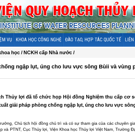
ỆM VỤ
KHOA HỌC CÔNG NGHỆ
ĐÀO TẠO, HỢP TÁC QUỐC TẾ
LIÊN
 khoa học /
NCKH cấp Nhà nước /
chống ngập lụt, úng cho lưu vực sông Bùii và vùng 
ch Thủy lợi đã tổ chức họp Hội đồng Nghiệm thu cấp cơ 
uất giải pháp phòng chống ngập lụt, úng cho lưu vực sôn
ưởng, Chủ tịch hội đồng chủ trì và có sự tham gia của các chuyên gi
p và PTNT, Cục Thủy lợi, Viện Khoa học Thủy lợi Việt Nam, Trường Đ