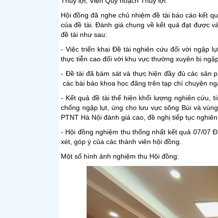
Thủy lợi, Viện Quy hoạch Thủy lợi.
Hội đồng đã nghe chủ nhiệm đề tài báo cáo kết qu
của đề tài. Đánh giá chung về kết quả đạt được v
đề tài như sau:
- Việc triển khai Đề tài nghiên cứu đối với ngập 
thực tiễn cao đối với khu vực thường xuyên bị ngập
- Đề tài đã bám sát và thực hiện đầy đủ các sả
các bài báo khoa học đăng trên tạp chí chuyên ngà
- Kết quả đề tài thể hiện khối lượng nghiên cứu, 
chống ngập lụt, úng cho lưu vực sông Bùi và vù
PTNT Hà Nội đánh giá cao, đề nghị tiếp tục nghiên
- Hội đồng nghiệm thu thống nhất kết quả 07/07 Đ
xét, góp ý của các thành viên hội đồng.
Một số hình ảnh nghiệm thu Hội đồng: