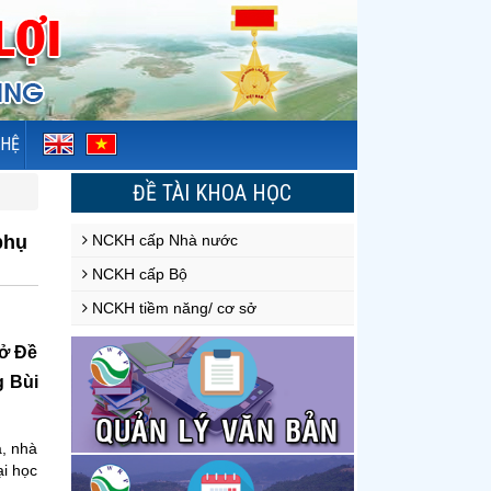
 HỆ
ĐỀ TÀI KHOA HỌC
phụ
NCKH cấp Nhà nước
NCKH cấp Bộ
NCKH tiềm năng/ cơ sở
sở Đề
g Bùi
a, nhà
ại học