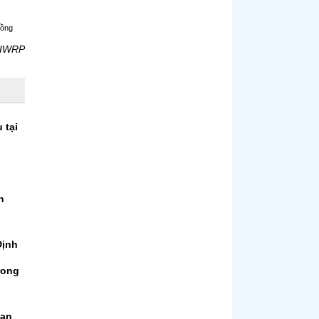
Hồng
- IWRP
 tại
h
Định
rong
ian