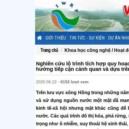
GIỚI THIỆU
TIN TỨC - SỰ KIỆN
DỰ ÁN NHI
Trang chủ
Khoa học công nghệ /
Hoạt 
Nghiên cứu lộ trình tích hợp quy ho
hướng tiếp cận cảnh quan và dựa trên
2020.06.22 -
6152 lượt xem
Trên lưu vực sông Hồng trong những năm 
và sử dụng nguồn nước một mặt đã mang 
kinh tế-xã hội nhưng mặt khác cũng để 
nước. Các quá trình đô thị hóa, phá rừng
trọng như ô nhiễm, suy thoái hệ sinh thái,