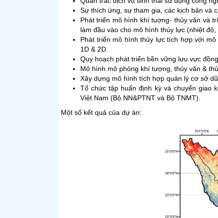
Quan trắc dịch vụ sinh thái sử dụng công n
Sự thích ứng, sự tham gia, các kịch bản và cá
Phát triển mô hình khí tuợng- thủy văn và t
làm đầu vào cho mô hình thủy lực (nhiệt độ
Phát triển mô hình thủy lực tích hợp với m
1D & 2D.
Quy hoạch phát triển bền vững lưu vực đồng
Mô hình mô phỏng khí tượng, thủy văn & thủ
Xây dựng mô hình tích hợp quản lý cơ sở dữ 
Tổ chức tập huấn định kỳ và chuyển giao 
Việt Nam (Bộ NN&PTNT và Bộ TNMT).
Một số kết quả của dự án: