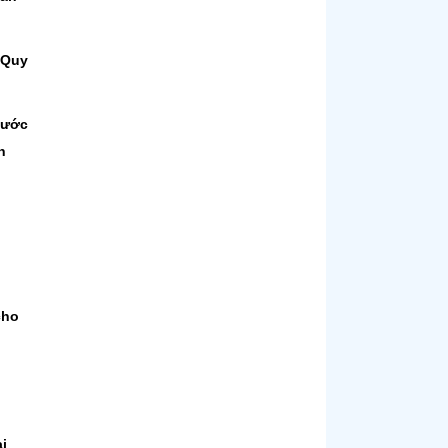
 Quy
nước
n
cho
i