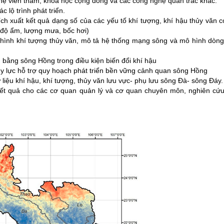
ghệ viễn thám, khoa học cộng đồng và các công nghệ quan trắc khác.
c lộ trình phát triển.
rích xuất kết quả dạng số của các yếu tố khí tượng, khí hậu thủy văn 
, độ ẩm, lượng mưa, bốc hơi)
ô hình khí tượng thủy văn, mô tả hệ thống mạng sông và mô hình dòn
 bằng sông Hồng trong điều kiện biến đổi khí hậu
y lực hỗ trợ quy hoạch phát triển bền vững cảnh quan sông Hồng
liệu khí hậu, khí tượng, thủy văn lưu vực- phụ lưu sông Đà- sông Đáy.
kết quả cho các cơ quan quản lý và cơ quan chuyên môn, nghiên cứu