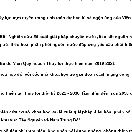
y lực trực tuyến trong tính toán dự báo lũ và ngập úng của Viện
 Bộ “Nghiên cứu đề xuất giải pháp chuyển nước, liên kết nguồn 
 trữ, điều hoà, phân phối nguồn nước đáp ứng yêu cầu phát triể
 Bộ do Viện Quy hoạch Thủy lợi thực hiện năm 2019-2021
hoa học đối với các nhà khoa học trẻ giai đoạn cách mạng công
 thiên tai, thủy lợi thời kỳ 2021 - 2030, tầm nhìn đến năm 2050 
hiên cứu cơ sở khoa học và đề xuất giải pháp điều hòa, phân bổ
g khu vực Tây Nguyên và Nam Trung Bộ"
 bộ tiêu chí thực hiện lồng ghép nội dung phòng, chống thien ta