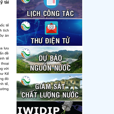
ỹ tài
uốc tế
h tích
 Dự án
ủa lưu
vấn đề
inh tế
 thoại
ng với
như Kế
ong đó
nh tế,
trường