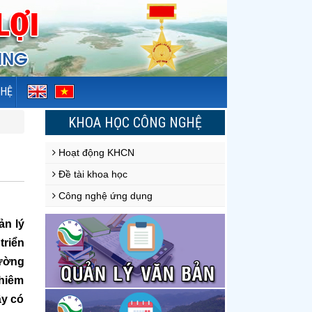
 HỆ
KHOA HỌC CÔNG NGHỆ
Hoạt động KHCN
Đề tài khoa học
Công nghệ ứng dụng
ản lý
triển
rường
ghiêm
ây có