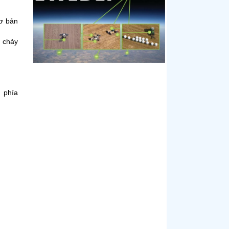
cơ bản
g chảy
 phía