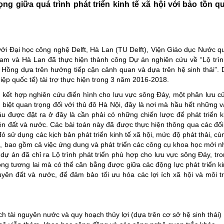
ng giữa quá trình phát triển kinh tế xã hội với bảo tồn qu
i Đại học công nghệ Delft, Hà Lan (TU Delft), Viện Giáo dục Nước q
t Nam và Hà Lan đã thực hiện thành công Dự án nghiên cứu về “Lộ trìn
Hồng dựa trên hướng tiếp cận cảnh quan và dựa trên hệ sinh thái”.
p quốc tế) tài trợ thực hiện trong 3 năm 2016-2018.
 kết hợp nghiên cứu điển hình cho lưu vực sông Đáy, một phân lưu c
iệt quan trọng đối với thủ đô Hà Nội, đây là nơi mà hầu hết những 
ầu được đặt ra ở đây là cần phải có những chiến lược để phát triển k
 đất và nước. Các bài toán này đã được thực hiện thông qua các đối
 sử dụng các kịch bản phát triển kinh tế xã hội, mức độ phát thải, cù
, bao gồm cả việc ứng dung và phát triển các công cụ khoa học mới 
dự án đã chỉ ra Lộ trình phát triển phù hợp cho lưu vực sông Đáy, tr
ong tương lai mà có thể cân bằng được giữa các động lực phát triển ki
uyên đất và nước, để đảm bảo tối ưu hóa các lợi ích xã hội và môi 
h tài nguyên nước và quy hoạch thủy lợi (dựa trên cơ sở hệ sinh thái)