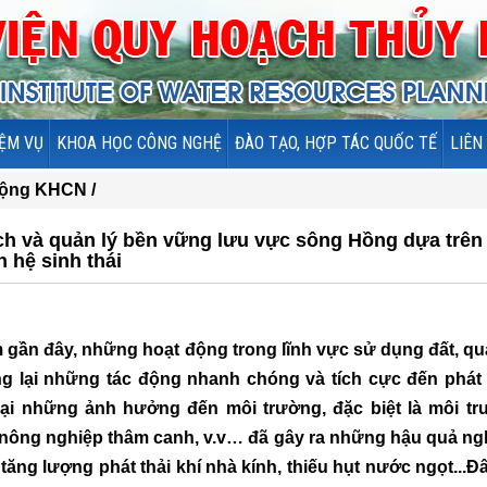
ỆM VỤ
KHOA HỌC CÔNG NGHỆ
ĐÀO TẠO, HỢP TÁC QUỐC TẾ
LIÊN
động KHCN /
ạch và quản lý bền vững lưu vực sông Hồng dựa trên
 hệ sinh thái
gần đây, những hoạt động trong lĩnh vực sử dụng đất, qu
lại những tác động nhanh chóng và tích cực đến phát 
lại những ảnh hưởng đến môi trường, đặc biệt là môi t
, nông nghiệp thâm canh, v.v… đã gây ra những hậu quả n
 tăng lượng phát thải khí nhà kính, thiếu hụt nước ngọt...Đ