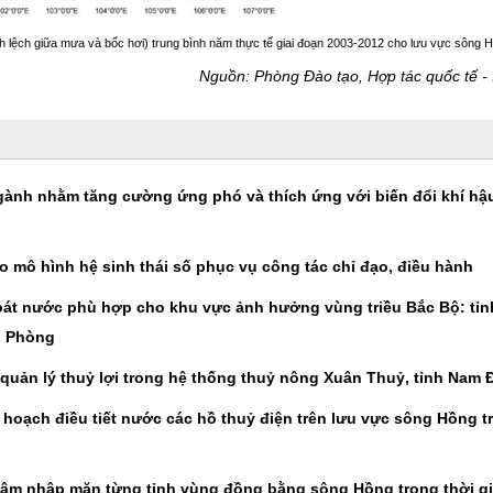
 lệch giữa mưa và bốc hơi) trung bình năm thực tế giai đoạn 2003-2012 cho lưu vực sông 
Nguồn: Phòng Đào tạo, Hợp tác quốc tế 
gành nhằm tăng cường ứng phó và thích ứng với biến đổi khí hậu
heo mô hình hệ sinh thái số phục vụ công tác chỉ đạo, điều hành
hoát nước phù hợp cho khu vực ảnh hưởng vùng triều Bắc Bộ: tỉn
i Phòng
uản lý thuỷ lợi trong hệ thống thuỷ nông Xuân Thuỷ, tỉnh Nam 
 hoạch điều tiết nước các hồ thuỷ điện trên lưu vực sông Hồng t
 xâm nhập mặn từng tỉnh vùng đồng bằng sông Hồng trong thời g