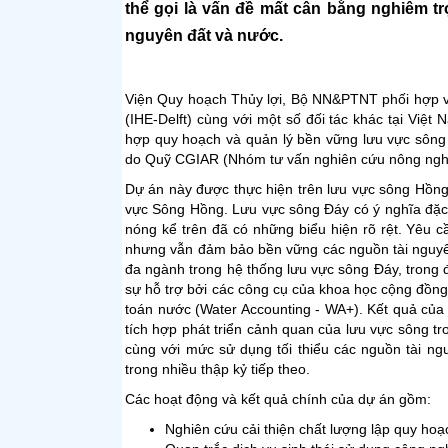
thể gọi là vấn đề mất cân bằng nghiêm trọ
nguyên đất và nước.
Viện Quy hoạch Thủy lợi, Bộ NN&PTNT phối hợp vớ
(IHE-Delft) cùng với một số đối tác khác tại Việ
hợp quy hoạch và quản lý bền vững lưu vực sông 
do Quỹ CGIAR (Nhóm tư vấn nghiên cứu nông nghiệ
Dự án này được thực hiện trên lưu vực sông Hồng
vực Sông Hồng. Lưu vực sông Đáy có ý nghĩa đặc b
nóng kể trên đã có những biểu hiện rõ rệt. Yêu c
nhưng vẫn đảm bảo bền vững các nguồn tài nguyên
đa ngành trong hệ thống lưu vực sông Đáy, trong đó
sự hỗ trợ bởi các công cụ của khoa học cộng đồng
toán nước (Water Accounting - WA+). Kết quả của 
tích hợp phát triển cảnh quan của lưu vực sông tr
cùng với mức sử dụng tối thiểu các nguồn tài ng
trong nhiều thập kỷ tiếp theo.
Các hoạt động và kết quả chính của dự án gồm:
Nghiên cứu cải thiện chất lượng lập quy hoạc