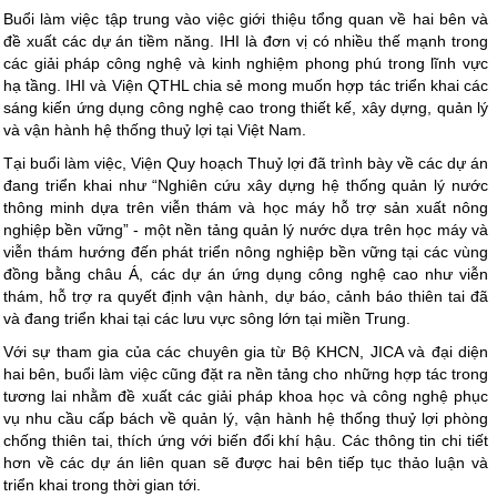
Buổi làm việc tập trung vào việc giới thiệu tổng quan về hai bên và
đề xuất các dự án tiềm năng. IHI là đơn vị có nhiều thế mạnh trong
các giải pháp công nghệ và kinh nghiệm phong phú trong lĩnh vực
hạ tầng. IHI và Viện QTHL chia sẻ mong muốn hợp tác triển khai các
sáng kiến ứng dụng công nghệ cao trong thiết kế, xây dựng, quản lý
và vận hành hệ thống thuỷ lợi tại Việt Nam.
Tại buổi làm việc, Viện Quy hoạch Thuỷ lợi đã trình bày về các dự án
đang triển khai như “Nghiên cứu xây dựng hệ thống quản lý nước
thông minh dựa trên viễn thám và học máy hỗ trợ sản xuất nông
nghiệp bền vững” - một nền tảng quản lý nước dựa trên học máy và
viễn thám hướng đến phát triển nông nghiệp bền vững tại các vùng
đồng bằng châu Á, các dự án ứng dụng công nghệ cao như viễn
thám, hỗ trợ ra quyết định vận hành, dự báo, cảnh báo thiên tai đã
và đang triển khai tại các lưu vực sông lớn tại miền Trung.
Với sự tham gia của các chuyên gia từ Bộ KHCN, JICA và đại diện
hai bên, buổi làm việc cũng đặt ra nền tảng cho những hợp tác trong
tương lai nhằm đề xuất các giải pháp khoa học và công nghệ phục
vụ nhu cầu cấp bách về quản lý, vận hành hệ thống thuỷ lợi phòng
chống thiên tai, thích ứng với biến đổi khí hậu. Các thông tin chi tiết
hơn về các dự án liên quan sẽ được hai bên tiếp tục thảo luận và
triển khai trong thời gian tới.