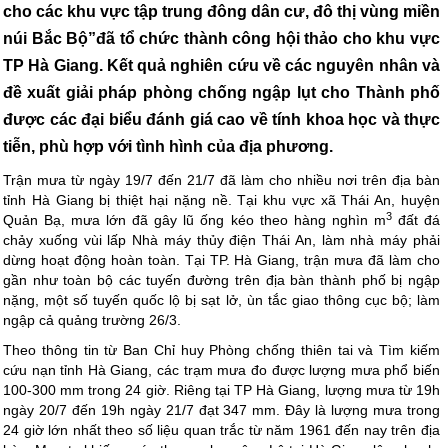
cho các khu vực tập trung đông dân cư, đô thị vùng miền
núi Bắc Bộ”đã tổ chức thành công hội thảo cho khu vực
TP Hà Giang. Kết quả nghiên cứu về các nguyên nhân và
đề xuất giải pháp phòng chống ngập lụt cho Thành phố
được các đại biểu đánh giá cao về tính khoa học và thực
tiễn, phù hợp với tình hình của địa phương.
Trận mưa từ ngày 19/7 đến 21/7 đã làm cho nhiều nơi trên địa bàn
tỉnh Hà Giang bị thiệt hại nặng nề. Tại khu vực xã Thái An, huyện
3
Quản Bạ, mưa lớn đã gây lũ ống kéo theo hàng nghìn m
đất đá
chảy xuống vùi lấp Nhà máy thủy điện Thái An, làm nhà máy phải
dừng hoạt động hoàn toàn. Tại TP. Hà Giang, trận mưa đã làm cho
gần như toàn bộ các tuyến đường trên địa bàn thành phố bị ngập
nặng, một số tuyến quốc lộ bị sạt lở, ùn tắc giao thông cục bộ; làm
ngập cả quảng trường 26/3.
Theo thông tin từ Ban Chỉ huy Phòng chống thiên tai và Tìm kiếm
cứu nạn tỉnh Hà Giang, các trạm mưa đo được lượng mưa phổ biến
100-300 mm trong 24 giờ. Riêng tại TP Hà Giang, lượng mưa từ 19h
ngày 20/7 đến 19h ngày 21/7 đạt 347 mm. Đây là lượng mưa trong
24 giờ lớn nhất theo số liệu quan trắc từ năm 1961 đến nay trên địa