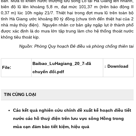
bàn. Mưa to khiến nước thượng lưu sông Lô tại Hà Giang lên nhanh,
biên độ lũ lên khoảng 5,8 m, đạt mức 101,37 m (trên báo động II
0,37 m) lúc 10h ngày 21/7. Thiệt hại trong đợt mưa lũ trên toàn bộ
tỉnh Hà Giang ước khoảng 80 tỷ đồng (chưa tính đến thiệt hại của 2
nhà máy thủy điện). Nguyên nhân cơ bản gây ngập lụt ở thành phố
được xác định là do mưa lớn tập trung làm cho hệ thống thoát nước
không tiêu thoát kịp.
Nguồn: Phòng Quy hoạch Đê điều và phòng chống thiên tai
Baibao_LuHagiang_20_7-đã
↓ Download
File:
chuyển đổi.pdf
TIN CÙNG LOẠI
Các kết quả nghiên cứu chính đề xuất kế hoạch điều tiết
nước các hồ thuỷ điện trên lưu vực sông Hồng trong
mùa cạn đảm bảo tiết kiệm, hiệu quả