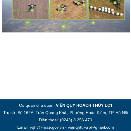
Cơ quan chủ quản:
VIỆN QUY HOẠCH THỦY LỢI
Trụ sở: Số 162A, Trần Quang Khải, Phường Hoàn Kiếm, TP. Hà Nội
Điện thoại: (0243) 8.256.470
Email: vqhtl@mae.gov.vn - vienqhtl.iwrp@gmail.com