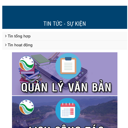
1
3
4
5
6
7
8
9
10
>
>>
2
TIN TỨC - SỰ KIỆN
Tin tổng hợp
Tin hoạt động