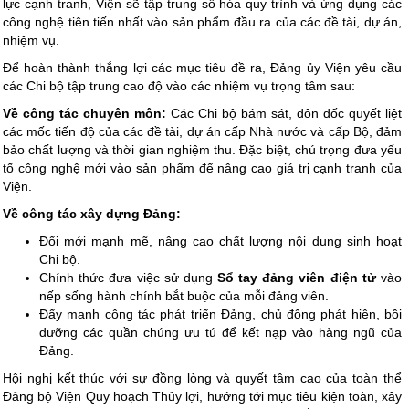
lực cạnh tranh, Viện sẽ tập trung số hóa quy trình và ứng dụng các
công nghệ tiên tiến nhất vào sản phẩm đầu ra của các đề tài, dự án,
nhiệm vụ.
Để hoàn thành thắng lợi các mục tiêu đề ra, Đảng ủy Viện yêu cầu
các Chi bộ tập trung cao độ vào các nhiệm vụ trọng tâm sau:
Về công tác chuyên môn:
Các Chi bộ bám sát, đôn đốc quyết liệt
các mốc tiến độ của các đề tài, dự án cấp Nhà nước và cấp Bộ, đảm
bảo chất lượng và thời gian nghiệm thu. Đặc biệt, chú trọng đưa yếu
tố công nghệ mới vào sản phẩm để nâng cao giá trị cạnh tranh của
Viện.
Về công tác xây dựng Đảng:
Đổi mới mạnh mẽ, nâng cao chất lượng nội dung sinh hoạt
Chi bộ.
Chính thức đưa việc sử dụng
Sổ tay đảng viên điện tử
vào
nếp sống hành chính bắt buộc của mỗi đảng viên.
Đẩy mạnh công tác phát triển Đảng, chủ động phát hiện, bồi
dưỡng các quần chúng ưu tú để kết nạp vào hàng ngũ của
Đảng.
Hội nghị kết thúc với sự đồng lòng và quyết tâm cao của toàn thể
Đảng bộ Viện Quy hoạch Thủy lợi, hướng tới mục tiêu kiện toàn, xây