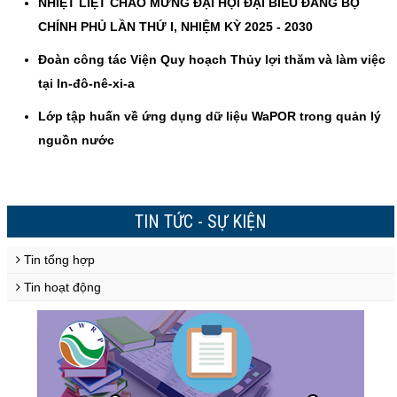
NHIỆT LIỆT CHÀO MỪNG ĐẠI HỘI ĐẠI BIỂU ĐẢNG BỘ
CHÍNH PHỦ LẦN THỨ I, NHIỆM KỲ 2025 - 2030
Đoàn công tác Viện Quy hoạch Thủy lợi thăm và làm việc
tại In-đô-nê-xi-a
Lớp tập huấn về ứng dụng dữ liệu WaPOR trong quản lý
nguồn nước
TIN TỨC - SỰ KIỆN
Tin tổng hợp
Tin hoạt động