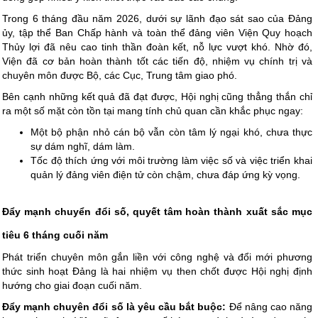
Trong 6 tháng đầu năm 2026, dưới sự lãnh đạo sát sao của Đảng
ủy, tập thể Ban Chấp hành và toàn thể đảng viên Viện Quy hoạch
Thủy lợi đã nêu cao tinh thần đoàn kết, nỗ lực vượt khó. Nhờ đó,
Viện đã cơ bản hoàn thành tốt các tiến độ, nhiệm vụ chính trị và
chuyên môn được Bộ, các Cục, Trung tâm giao phó.
Bên cạnh những kết quả đã đạt được, Hội nghị cũng thẳng thắn chỉ
ra một số mặt còn tồn tại mang tính chủ quan cần khắc phục ngay:
Một bộ phận nhỏ cán bộ vẫn còn tâm lý ngại khó, chưa thực
sự dám nghĩ, dám làm.
Tốc độ thích ứng với môi trường làm việc số và việc triển khai
quản lý đảng viên điện tử còn chậm, chưa đáp ứng kỳ vọng.
Đẩy mạnh chuyển đổi số, quyết tâm hoàn thành xuất sắc mục
tiêu 6 tháng cuối năm
Phát triển chuyên môn gắn liền với công nghệ và đổi mới phương
thức sinh hoạt Đảng là hai nhiệm vụ then chốt được Hội nghị định
hướng cho giai đoạn cuối năm.
Đẩy mạnh chuyên đổi số là yêu cầu bắt buộc:
Để nâng cao năng