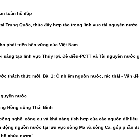
 an toàn hồ đập
ại Trung Quốc, thúc đẩy hợp tác trong lĩnh vực tài nguyên nước
ho phát triển bền vững của Việt Nam
 sáng tạo lĩnh vực Thủy lợi, Đê điều-PCTT và Tài nguyên nước g
ước thách thức mới. Bài 1: Ô nhiễm nguồn nước, rác thải - Vấn đ
 nguyên nước
ông Hồng-sông Thái Bình
công nghệ, công cụ và khả năng tích hợp của các nguồn dữ liệu
ến động nguồn nước tại lưu vực sông Mã và sông Cả, góp phần 
, hồ chứa nước"