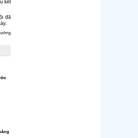
u kết
ội đã
ày.
rường
ước
 bằng