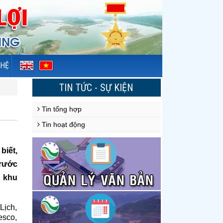
 HỆ
TIN TỨC - SỰ KIỆN
Tin tổng hợp
Tin hoạt động
biết,
trước
g khu
Lịch,
esco,