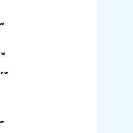
 và
iai
ề nan
đảm