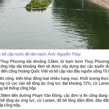
 bổ cập nước để làm sạch. Ảnh:
Nguyễn Thủy.
nh Thụy Phương dài khoảng 3,6km, từ trạm bơm Thụy Phươn
cống hộp dài khoảng 4km sẽ được xây dựng dọc các tuyến 
đến cống Hoàng Quốc Việt và bổ cập vào đầu nguồn sông Tô L
hi công, triển khai đồng loạt nhiều hạng mục. Khối lượng thực
ông cừ cọc ván bê tông dự ứng lực đạt khoảng 72%, cừ Larse
ng hệ thống cống hộp.
,56km đến đường Phạm Văn Đồng, các đơn vị thi công đang
 bê tông dự ứng lực, cừ Larsen, đổ bê tông dầm đỉnh, đào đất
ặt cống hộp.