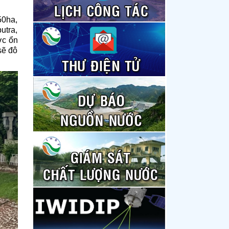
50ha,
utra,
ớc ổn
sẽ đô