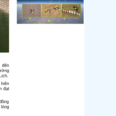
g đến
đường
ịch.
 hiện
n đạt
 đồng
 lòng