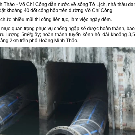
h Thảo - Võ Chí Công dẫn nước về sông Tô Lịch, nhà thầu đan
 đặt khoảng 40 đốt cống hộp trên đường Võ Chí Công.
 chức nhiều mũi thi công liên tục, làm việc ngày đêm.
g mục quan trọng phục vụ chống ngập sẽ được hoàn thành, ba
lưu lượng 5m³/giây; hoàn thành tuyến kênh hở dài khoảng 3,
oảng 2km trên phố Hoàng Minh Thảo.