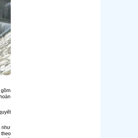
, gồm
 hoàn
quyết
n như
 theo