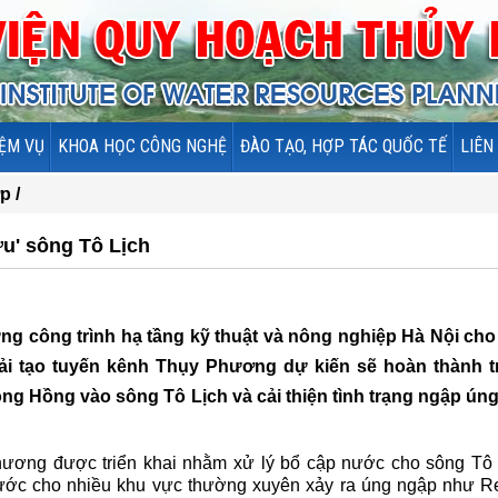
ỆM VỤ
KHOA HỌC CÔNG NGHỆ
ĐÀO TẠO, HỢP TÁC QUỐC TẾ
LIÊN
p /
u' sông Tô Lịch
ng công trình hạ tầng kỹ thuật và nông nghiệp Hà Nội cho 
ải tạo tuyến kênh Thụy Phương dự kiến sẽ hoàn thành 
ông Hồng vào sông Tô Lịch và cải thiện tình trạng ngập ún
hương được triển khai nhằm xử lý bổ cập nước cho sông Tô 
nước cho nhiều khu vực thường xuyên xảy ra úng ngập như R