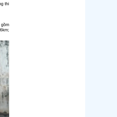
g thi
o gồm
56km;