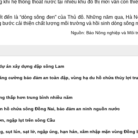
khi hệ thống thoát nước tại nhiều khu đô thị mới vẫn còn thiế
ết đến là “dòng sông đen” của Thủ đô. Những năm qua, Hà N
g bước cải thiện chất lượng môi trường và hồi sinh dòng sông n
Nguồn:
Báo Nông nghiệp và Môi t
 dự án xây dựng đập sông Lam
ăng cường bảo đảm an toàn đập, vùng hạ du hồ chứa thủy lợi tr
g thấp hơn trung bình nhiều năm
liên hồ chứa sông Đồng Nai, bảo đảm an ninh nguồn nước
n, ngập lụt trên sông Cầu
ng, sụt lún, sạt lở, ngập úng, hạn hán, xâm nhập mặn vùng Đồng