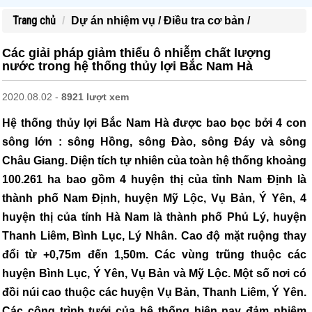
Trang chủ
Dự án nhiệm vụ /
Điều tra cơ bản /
Các giải pháp giảm thiểu ô nhiễm chất lượng
nước trong hệ thống thủy lợi Bắc Nam Hà
2020.08.02 -
8921 lượt xem
Hệ thống thủy lợi Bắc Nam Hà được bao bọc bởi 4 con
sông lớn : sông Hồng, sông Đào, sông Đáy và sông
Châu Giang. Diện tích tự nhiên của toàn hệ thống khoảng
100.261 ha bao gồm 4 huyện thị của tỉnh Nam Định là
thành phố Nam Định, huyện Mỹ Lộc, Vụ Bản, Ý Yên, 4
huyện thị của tỉnh Hà Nam là thành phố Phủ Lý, huyện
Thanh Liêm, Bình Lục, Lý Nhân. Cao độ mặt ruộng thay
đổi từ +0,75m đến 1,50m. Các vùng trũng thuộc các
huyện Bình Lục, Ý Yên, Vụ Bản và Mỹ Lộc. Một số nơi có
đồi núi cao thuộc các huyện Vụ Bản, Thanh Liêm, Ý Yên.
Các công trình tưới của hệ thống hiện nay đảm nhiệm