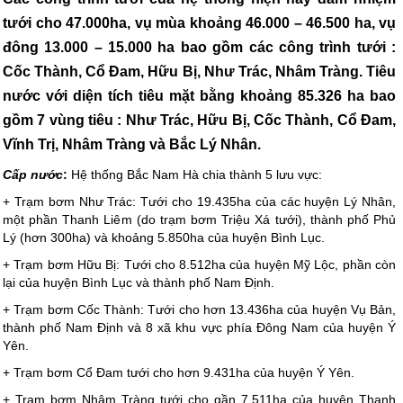
tưới cho 47.000ha, vụ mùa khoảng 46.000 – 46.500 ha, vụ
đông 13.000 – 15.000 ha bao gồm các công trình tưới :
Cốc Thành, Cổ Đam, Hữu Bị, Như Trác, Nhâm Tràng. Tiêu
nước với diện tích tiêu mặt bằng khoảng 85.326 ha bao
gồm 7 vùng tiêu : Như Trác, Hữu Bị, Cốc Thành, Cổ Đam,
Vĩnh Trị, Nhâm Tràng và Bắc Lý Nhân.
Cấp nước
:
Hệ thống Bắc Nam Hà chia thành 5 lưu vực:
+ Trạm bơm Như Trác: Tưới cho 19.435ha của các huyện Lý Nhân,
một phần Thanh Liêm (do trạm bơm Triệu Xá tưới), thành phố Phủ
Lý (hơn 300ha) và khoảng 5.850ha của huyện Bình Lục.
+ Trạm bơm Hữu Bị: Tưới cho 8.512ha của huyện Mỹ Lộc, phần còn
lại của huyện Bình Lục và thành phố Nam Định.
+ Trạm bơm Cốc Thành: Tưới cho hơn 13.436ha của huyện Vụ Bản,
thành phố Nam Định và 8 xã khu vực phía Đông Nam của huyện Ý
Yên.
+ Trạm bơm Cổ Đam tưới cho hơn 9.431ha của huyện Ý Yên.
+ Trạm bơm Nhâm Tràng tưới cho gần 7.511ha của huyện Thanh