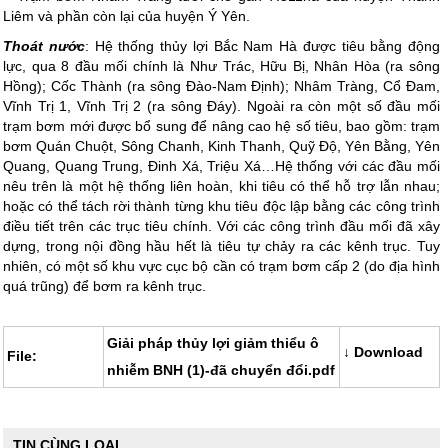
Liêm và phần còn lại của huyện Ý Yên.
Thoát nước
: Hệ thống thủy lợi Bắc Nam Hà được tiêu bằng động
lực, qua 8 đầu mối chính là Như Trác, Hữu Bị, Nhân Hòa (ra sông
Hồng); Cốc Thành (ra sông Đào-Nam Định); Nhâm Tràng, Cổ Đam,
Vĩnh Trị 1, Vĩnh Trị 2 (ra sông Đáy). Ngoài ra còn một số đầu mối
trạm bơm mới được bổ sung để nâng cao hệ số tiêu, bao gồm: trạm
bơm Quán Chuột, Sông Chanh, Kinh Thanh, Quỹ Độ, Yên Bằng, Yên
Quang, Quang Trung, Đinh Xá, Triệu Xá…Hệ thống với các đầu mối
nêu trên là một hệ thống liên hoàn, khi tiêu có thể hỗ trợ lẫn nhau;
hoặc có thể tách rời thành từng khu tiêu độc lập bằng các công trình
điều tiết trên các trục tiêu chính. Với các công trình đầu mối đã xây
dựng, trong nội đồng hầu hết là tiêu tự chảy ra các kênh trục. Tuy
nhiên, có một số khu vực cục bộ cần có trạm bơm cấp 2 (do địa hình
quá trũng) để bơm ra kênh trục.
Giải pháp thủy lợi giảm thiểu ô
↓ Download
File:
nhiễm BNH (1)-đã chuyển đổi.pdf
TIN CÙNG LOẠI