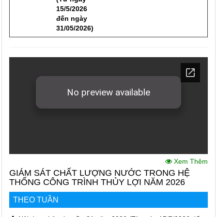
15/5/2026
đến ngày
31/05/2026)
Xem Thêm
GIÁM SÁT CHẤT LƯỢNG NƯỚC TRONG HỆ
THỐNG CÔNG TRÌNH THỦY LỢI NĂM 2026
THEO TUẦN